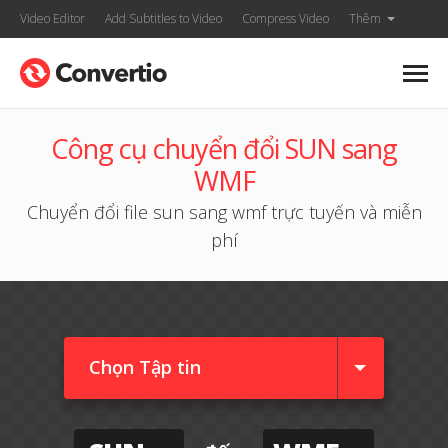
Video Editor
Add Subtitles to Video
Compress Video
Thêm
Công cụ chuyển đổi SUN sang
WMF
Chuyển đổi file sun sang wmf trực tuyến và miễn
phí
Chọn Tập tin