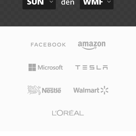
SUN
WMF
đến