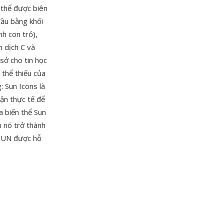
 thể được biên
đầu bằng khối
nh con trỏ),
n dịch C và
sở cho tin học
 thể thiếu của
 Sun Icons là
ận thực tế để
a biến thể Sun
 nó trở thành
 SUN được hỗ