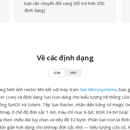
bạn cần chuyển đổi sang (hỗ trợ hơn 200
định dạng)
Về các định dạng
SUN
VIFF
ạng hình ảnh raster liên kết với máy trạm
Sun Microsystems
, bao 
er (.ras) và định dạng Sun Icon dùng cho biểu tượng hệ thống cửa
hống SunOS và Solaris. Tệp Sun Raster, nhận diện bằng số magic 
bitmap ở chế độ đơn sắc 1-bit, màu chỉ mục 8-bit, BGR 24-bit hoặc
a theo chiều dài tùy chọn và tiêu đề 32 byte. Phần Sun Icon là địn
đơn giản hơn dùng cho bitmap đơn sắc nhỏ — biểu tượng cửa sổ, h