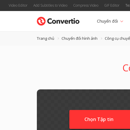
Video Editor
Add Subtitles to Video
Compress Video
GIF Editor
Te
Chuyển đổi
Trang chủ
Chuyển đổi hình ảnh
Công cụ chuyể
C
Chọn Tập tin