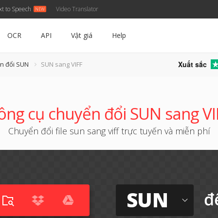
xt to Speech
Video Translator
OCR
API
Vật giá
Help
Xuất sắc
n đổi SUN
SUN sang VIFF
ông cụ chuyển đổi SUN sang VI
Chuyển đổi file sun sang viff trực tuyến và miễn phí
SUN
đ