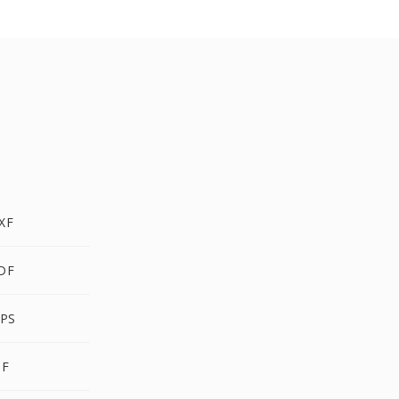
XF
DF
IPS
IF