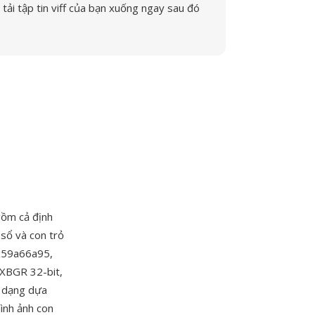
tải tập tin viff của bạn xuống ngay sau đó
gồm cả định
 sổ và con trỏ
0x59a66a95,
 XBGR 32-bit,
h dạng dựa
ình ảnh con