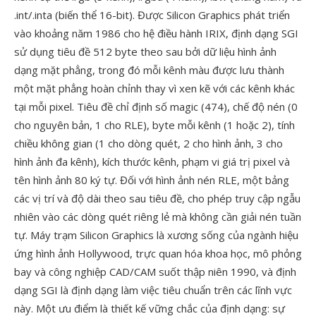
.int/.inta (biến thể 16-bit). Được Silicon Graphics phát triển
vào khoảng năm 1986 cho hệ điều hành IRIX, định dạng SGI
sử dụng tiêu đề 512 byte theo sau bởi dữ liệu hình ảnh
dạng mặt phẳng, trong đó mỗi kênh màu được lưu thành
một mặt phẳng hoàn chỉnh thay vì xen kẽ với các kênh khác
tại mỗi pixel. Tiêu đề chỉ định số magic (474), chế độ nén (0
cho nguyên bản, 1 cho RLE), byte mỗi kênh (1 hoặc 2), tính
chiều không gian (1 cho dòng quét, 2 cho hình ảnh, 3 cho
hình ảnh đa kênh), kích thước kênh, phạm vi giá trị pixel và
tên hình ảnh 80 ký tự. Đối với hình ảnh nén RLE, một bảng
các vị trí và độ dài theo sau tiêu đề, cho phép truy cập ngẫu
nhiên vào các dòng quét riêng lẻ mà không cần giải nén tuần
tự. Máy trạm Silicon Graphics là xương sống của ngành hiệu
ứng hình ảnh Hollywood, trực quan hóa khoa học, mô phỏng
bay và công nghiệp CAD/CAM suốt thập niên 1990, và định
dạng SGI là định dạng làm việc tiêu chuẩn trên các lĩnh vực
này. Một ưu điểm là thiết kế vững chắc của định dạng: sự