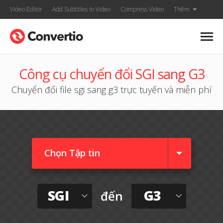
Video Editor
Add Subtitles to Video
Compress Video
Thêm
Công cụ chuyển đổi SGI sang G3
Chuyển đổi file sgi sang g3 trực tuyến và miễn phí
Chọn Tập tin
SGI
G3
đến