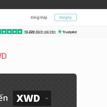
Đăng nhập
Đăng ký
10,220
đánh giá trên
WD
XWD
ến