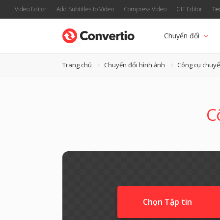
Video Editor
Add Subtitles to Video
Compress Video
GIF Editor
Te
Chuyển đổi
Trang chủ
Chuyển đổi hình ảnh
Công cụ chuyể
C
Chọn Tập tin