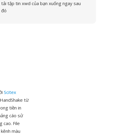
tải tập tin xwd của bạn xuống ngay sau
đó
ởi
Scitex
g HandShake từ
ong tiền in
quảng cáo sử
 cao. File
c kênh màu