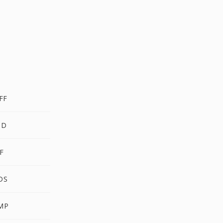
FF
SD
F
DS
BMP