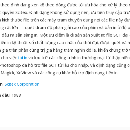
theo định dạng xen kẽ theo dòng được tối ưu hóa cho xử lý theo
 quyền Scitex. Định dạng không sử dụng nén, ưu tiên truy cập trực
à kích thước file trên các máy trạm chuyên dụng nơi các file này đ
g rất lớn — quét drum độ phân giải cao của phim và bản in ở độ p
o đầu ra sẵn sàng in. Một ưu điểm là di sản sản xuất in: file SCT đạ
tiền in kỹ thuật số chất lượng cao nhất của thời đại, được quét và 
 gia trên phần cứng trị giá hàng trăm nghìn đô la, khiến chúng trở
á cho việc
tái in
và lưu trữ các công trình in thương mại từ thập niê
hotoshop đã hỗ trợ file SCT từ lâu cho nhập, và định dạng cũng 
Magick, XnView và các công cụ khác hỗ trợ định dạng tiền in.
ển
:
Scitex Corporation
n đầu
: 1988