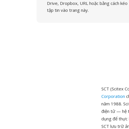
Drive, Dropbox, URL hoặc bằng cách kéo
tập tin vào trang này.
SCT (Scitex C
Corporation
ch
năm 1988. Scit
điện tử — hệ 
dụng để thực h
SCT lưu trữ ả