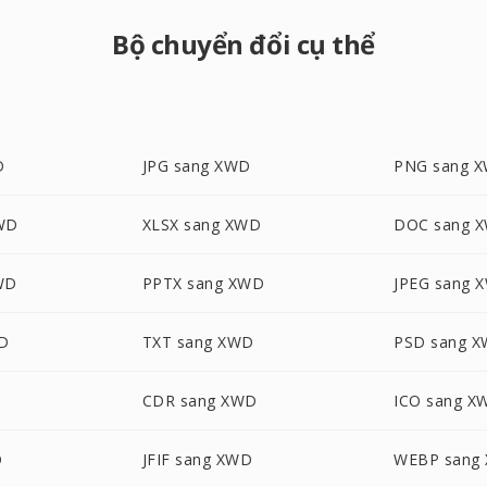
Bộ chuyển đổi cụ thể
D
JPG sang XWD
PNG sang 
WD
XLSX sang XWD
DOC sang 
WD
PPTX sang XWD
JPEG sang 
D
TXT sang XWD
PSD sang 
CDR sang XWD
ICO sang X
D
JFIF sang XWD
WEBP sang