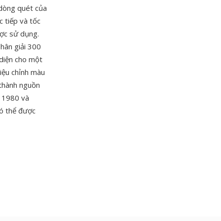
 dòng quét của
 tiếp và tốc
ược sử dụng.
hân giải 300
i diện cho một
hiệu chỉnh màu
 thành nguồn
n 1980 và
có thể được