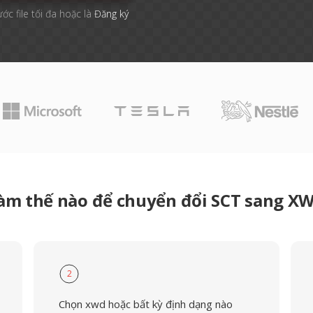
ước file tối đa hoặc là
Đăng ký
àm thế nào để chuyển đổi SCT sang X
2
Chọn xwd hoặc bất kỳ định dạng nào