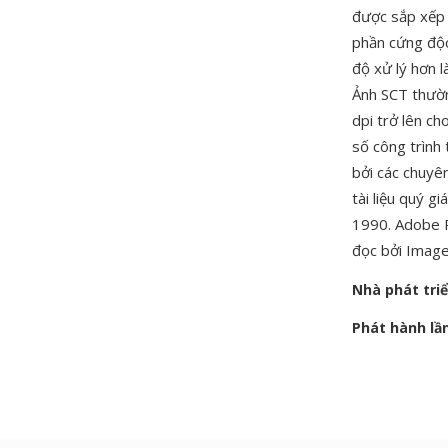
được sắp xếp 
phần cứng độc
độ xử lý hơn l
Ảnh SCT thườn
dpi trở lên ch
số công trình 
bởi các chuyên
tài liệu quý gi
1990. Adobe P
đọc bởi Image
Nhà phát tri
Phát hành lầ