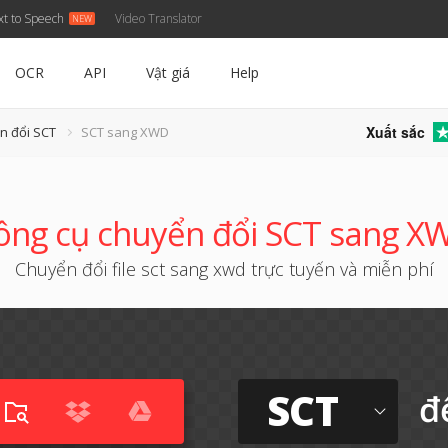
xt to Speech
Video Translator
OCR
API
Vật giá
Help
Xuất sắc
n đổi SCT
SCT sang XWD
ông cụ chuyển đổi SCT sang X
Chuyển đổi file sct sang xwd trực tuyến và miễn phí
SCT
đ