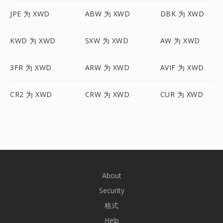
JPE 为 XWD
ABW 为 XWD
DBK 为 XWD
KWD 为 XWD
SXW 为 XWD
AW 为 XWD
3FR 为 XWD
ARW 为 XWD
AVIF 为 XWD
CR2 为 XWD
CRW 为 XWD
CUR 为 XWD
About
Security
格式
Help