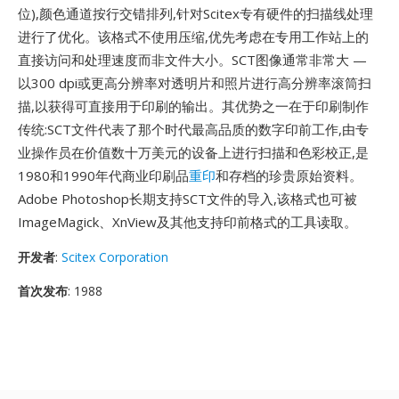
位),颜色通道按行交错排列,针对Scitex专有硬件的扫描线处理
进行了优化。该格式不使用压缩,优先考虑在专用工作站上的
直接访问和处理速度而非文件大小。SCT图像通常非常大 —
以300 dpi或更高分辨率对透明片和照片进行高分辨率滚筒扫
描,以获得可直接用于印刷的输出。其优势之一在于印刷制作
传统:SCT文件代表了那个时代最高品质的数字印前工作,由专
业操作员在价值数十万美元的设备上进行扫描和色彩校正,是
1980和1990年代商业印刷品
重印
和存档的珍贵原始资料。
Adobe Photoshop长期支持SCT文件的导入,该格式也可被
ImageMagick、XnView及其他支持印前格式的工具读取。
开发者
:
Scitex Corporation
首次发布
: 1988