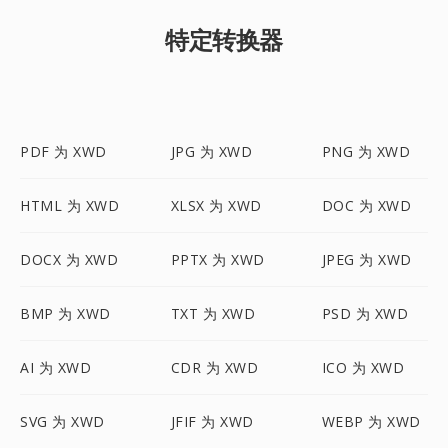
特定转换器
PDF 为 XWD
JPG 为 XWD
PNG 为 XWD
HTML 为 XWD
XLSX 为 XWD
DOC 为 XWD
DOCX 为 XWD
PPTX 为 XWD
JPEG 为 XWD
BMP 为 XWD
TXT 为 XWD
PSD 为 XWD
AI 为 XWD
CDR 为 XWD
ICO 为 XWD
SVG 为 XWD
JFIF 为 XWD
WEBP 为 XWD