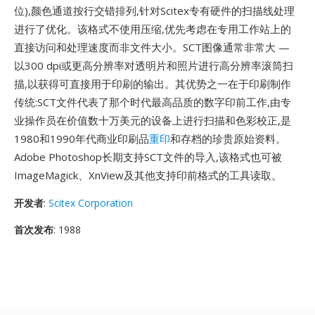
位),颜色通道按行交错排列,针对Scitex专有硬件的扫描线处理
进行了优化。该格式不使用压缩,优先考虑在专用工作站上的
直接访问和处理速度而非文件大小。SCT图像通常非常大 —
以300 dpi或更高分辨率对透明片和照片进行高分辨率滚筒扫
描,以获得可直接用于印刷的输出。其优势之一在于印刷制作
传统:SCT文件代表了那个时代最高品质的数字印前工作,由专
业操作员在价值数十万美元的设备上进行扫描和色彩校正,是
1980和1990年代商业印刷品
重印
和存档的珍贵原始资料。
Adobe Photoshop长期支持SCT文件的导入,该格式也可被
ImageMagick、XnView及其他支持印前格式的工具读取。
开发者
:
Scitex Corporation
首次发布
: 1988