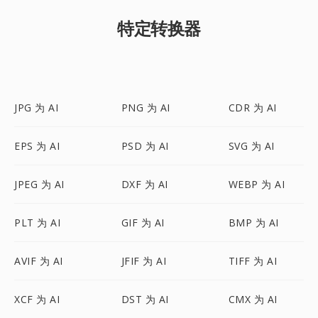
特定转换器
JPG 为 AI
PNG 为 AI
CDR 为 AI
EPS 为 AI
PSD 为 AI
SVG 为 AI
JPEG 为 AI
DXF 为 AI
WEBP 为 AI
PLT 为 AI
GIF 为 AI
BMP 为 AI
AVIF 为 AI
JFIF 为 AI
TIFF 为 AI
XCF 为 AI
DST 为 AI
CMX 为 AI