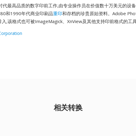
时代最高品质的数字印前工作,由专业操作员在价值数十万美元的设
980和1990年代商业印刷品
重印
和存档的珍贵原始资料。Adobe Phot
导入,该格式也可被ImageMagick、XnView及其他支持印前格式的工
Corporation
相关转换