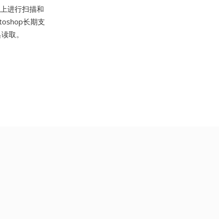
备上进行扫描和
oshop长期支
具读取。