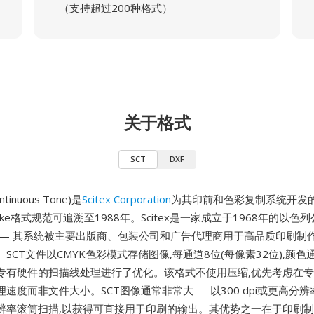
（支持超过200种格式）
关于格式
SCT
DXF
ontinuous Tone)是
Scitex Corporation
为其印前和色彩复制系统开发
hake格式规范可追溯至1988年。Scitex是一家成立于1968年的以色
 — 其系统被主要出版商、包装公司和广告代理商用于高品质印刷制
SCT文件以CMYK色彩模式存储图像,每通道8位(每像素32位),颜
tex专有硬件的扫描线处理进行了优化。该格式不使用压缩,优先考虑在
速度而非文件大小。SCT图像通常非常大 — 以300 dpi或更高分
辨率滚筒扫描,以获得可直接用于印刷的输出。其优势之一在于印刷制作