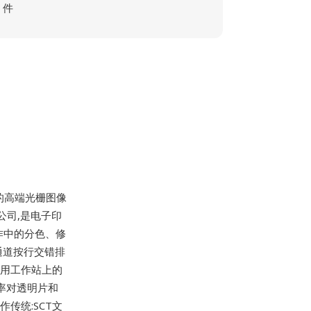
件
的高端光栅图像
列公司,是电子印
作中的分色、修
色通道按行交错排
专用工作站上的
辨率对透明片和
传统:SCT文