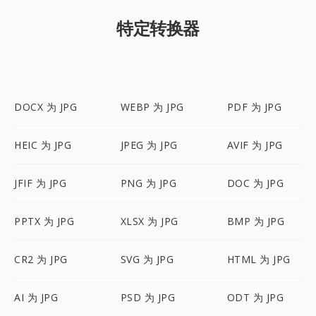
特定转换器
DOCX 为 JPG
WEBP 为 JPG
PDF 为 JPG
HEIC 为 JPG
JPEG 为 JPG
AVIF 为 JPG
JFIF 为 JPG
PNG 为 JPG
DOC 为 JPG
PPTX 为 JPG
XLSX 为 JPG
BMP 为 JPG
CR2 为 JPG
SVG 为 JPG
HTML 为 JPG
AI 为 JPG
PSD 为 JPG
ODT 为 JPG