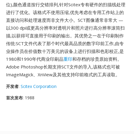
位),颜色通道按行交错排列,针对Scitex专有硬件的扫描线处理
进行了优化。该格式不使用压缩,优先考虑在专用工作站上的
直接访问和处理速度而非文件大小。SCT图像通常非常大 —
以300 dpi或更高分辨率对透明片和照片进行高分辨率滚筒扫
描,以获得可直接用于印刷的输出。其优势之一在于印刷制作
传统:SCT文件代表了那个时代最高品质的数字印前工作,由专
业操作员在价值数十万美元的设备上进行扫描和色彩校正,是
1980和1990年代商业印刷品
重印
和存档的珍贵原始资料。
Adobe Photoshop长期支持SCT文件的导入,该格式也可被
ImageMagick、XnView及其他支持印前格式的工具读取。
开发者
:
Scitex Corporation
首次发布
: 1988