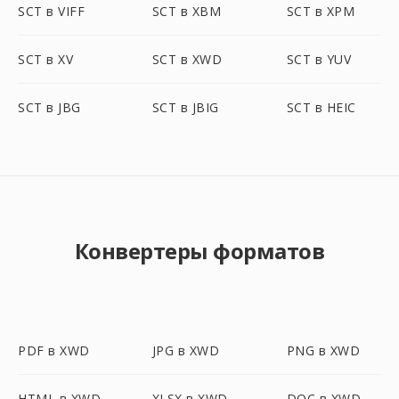
SCT в VIFF
SCT в XBM
SCT в XPM
SCT в XV
SCT в XWD
SCT в YUV
SCT в JBG
SCT в JBIG
SCT в HEIC
Конвертеры форматов
PDF в XWD
JPG в XWD
PNG в XWD
HTML в XWD
XLSX в XWD
DOC в XWD