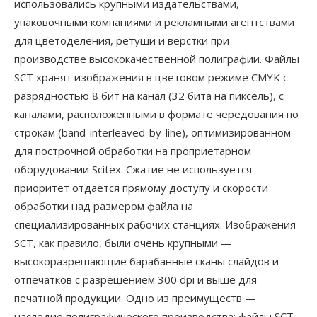
использовались крупными издательствами,
упаковочными компаниями и рекламными агентствами
для цветоделения, ретуши и вёрстки при
производстве высококачественной полиграфии. Файлы
SCT хранят изображения в цветовом режиме CMYK с
разрядностью 8 бит на канал (32 бита на пиксель), с
каналами, расположенными в формате чередования по
строкам (band-interleaved-by-line), оптимизированном
для построчной обработки на проприетарном
оборудовании Scitex. Сжатие не используется —
приоритет отдаётся прямому доступу и скорости
обработки над размером файла на
специализированных рабочих станциях. Изображения
SCT, как правило, были очень крупными —
высокоразрешающие барабанные сканы слайдов и
отпечатков с разрешением 300 dpi и выше для
печатной продукции. Одно из преимуществ —
наследие полиграфического производства: файлы SCT