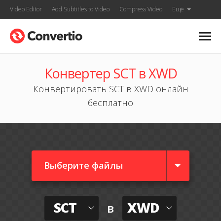
Video Editor
Add Subtitles to Video
Compress Video
Ещё
Конвертер SCT в XWD
Конвертировать SCT в XWD онлайн
бесплатно
Выберите файлы
SCT
XWD
в