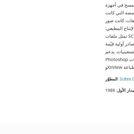
تخدم الصيغة أي ضغط، مع إعطاء الأولوية
صة التي كانت
ة — مسوحات أسطوانية عالية الدقة لشرائح
 الإنتاج المطبعي:
تمثل ملفات SCT بعضاً من أعمال ما قبل الطباعة الرقمية الأعلى جودة في حقبتها، ممسوحة ومصححة
در أولية قيّمة
يات. يدعم Adobe
Photoshop ملفات SCT للاستيراد منذ فترة طويلة، كما يمكن قراءة الصيغة بواسطة ImageMagick
Scitex 
:
المطوّر
دار الأول
: 1988