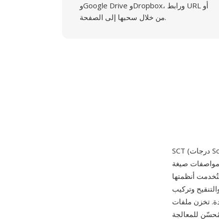
وGoogle Drive وDropbox، ورابط URL أو
من خلال سحبها إلى الصفحة.
 عام 1988. كانت Scitex —
ية، واستُخدمت أنظمتها
التنقيح وتركيب
لوان CMYK بعمق 8 بت لكل قناة
ُحسّن للمعالجة