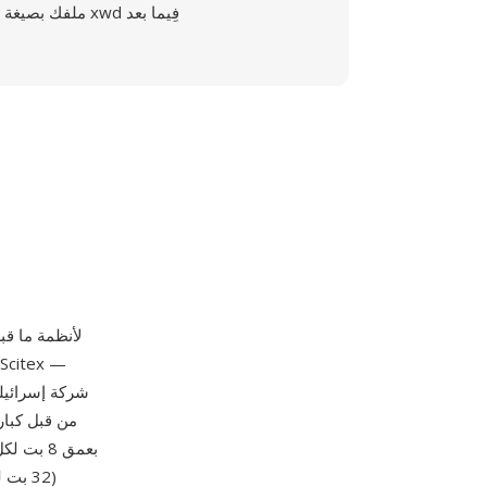
ملفك بصيغة xwd فِيما بعد
من قبل كبار
(32 ب