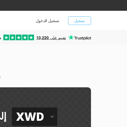
تسجيل
تسجيل الدخول
تقييم على
10,220
م
ي
XWD
إل