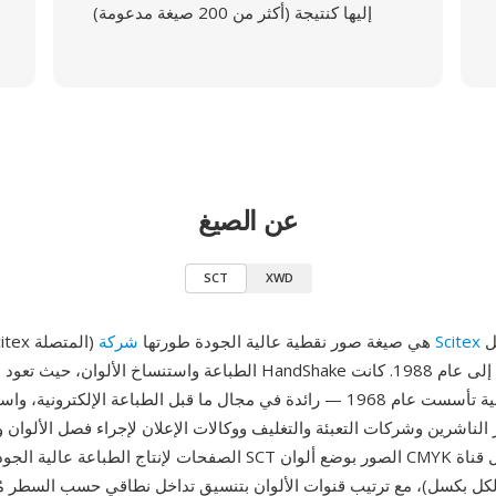
إليها كنتيجة (أكثر من 200 صيغة مدعومة)
عن الصيغ
SCT
XWD
لأنظمة ما قبل
شركة Scitex
SCT (درجات Scitex المتصلة) هي صيغة صور نقطية عالية الجودة طورتها
الطباعة واستنساخ الألوان، حيث تعود مواصفات صيغة HandShake إلى
شركة إسرائيلية تأسست عام 1968 — رائدة في مجال ما قبل الطباعة الإلكترون
 الناشرين وشركات التعبئة والتغليف ووكالات الإعلان لإجراء فصل الألوان و
الصفحات لإنتاج الطباعة عالية الجودة. تخزن ملفات SCT الصور بوضع أ
ت لكل بكسل)، مع ترتيب قنوات الألوان بتنسيق تداخل نطاقي حسب السطر م