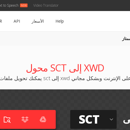
xt to Speech
Video Translator
Help
الأسعار
API
R
متاز
T
محول SCT إلى XWD
مكنك تحويل ملفات sct إلى xwd على الإنترنت وبشكل مجاني
SCT
ى