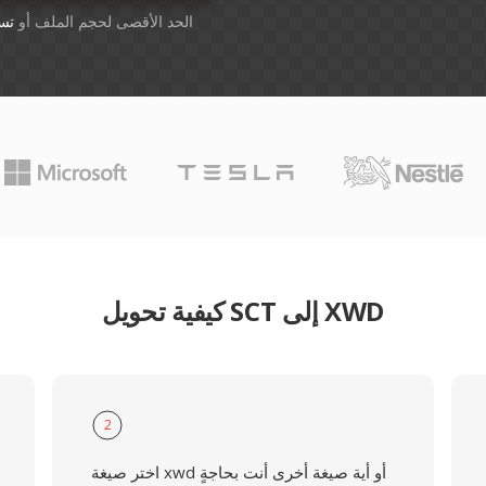
أسقِط الملفات هنا. 1 GB الحد الأقصى لحجم الملف أو
تس
كيفية تحويل SCT إلى XWD
2
اختر صيغة xwd أو أية صيغة أخرى أنت بحاجةٍ