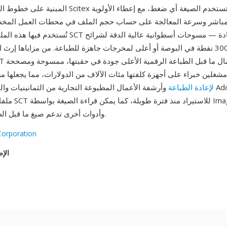
المبنية على خطوط المسح في أجهزة Scitex الخاصة. لا تس
مباشر وسرعة المعالجة على حساب حجم الملف في محطات العمل المخص
تُستخدم فيها هذه الملفات. كانت صور SCT كبيرة جداً عاد
وطبعات بدقة 300 نقطة في البوصة أو أعلى لمخرجات جاهزة للطباعة. من مزاياها إرث
مشغلين خبراء على أجهزة كلفتها مئات الآلاف من الدولارات، مما يجعلها مصا
لإعادة الطباعة
وأرشفة الأعمال المطبوعة التجارية من الثمانينيات والتسعين
وXnView وأدوات أخرى تدعم صيغ ما قبل الطباعة.
Corporation
الإص