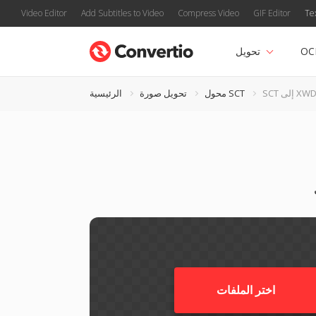
Video Editor
Add Subtitles to Video
Compress Video
GIF Editor
Te
OC
تحويل
SC إلى XWD
محول SCT
تحويل صورة
الرئيسية
اختر الملفات