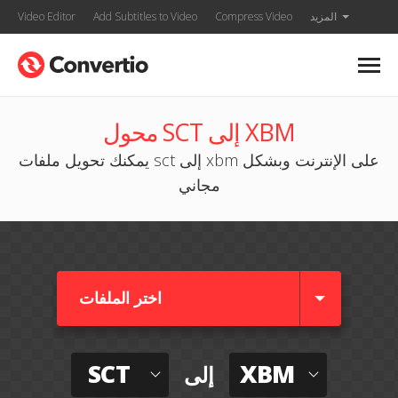
المزيد
Compress Video
Add Subtitles to Video
Video Editor
محول SCT إلى XBM
يمكنك تحويل ملفات sct إلى xbm على الإنترنت وبشكل
مجاني
اختر الملفات
SCT
XBM
إلى