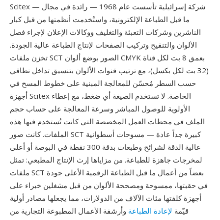
Scitex — شركة إسرائيلية تأسست عام 1968 — رائدة في مجال
ما قبل الطباعة الإلكترونية، واستُخدمت أنظمتها من قبل كبار
الناشرين وشركات التعبئة والتغليف ووكالات الإعلان لإجراء فصل
الألوان والتنقيح وتركيب الصفحات لإنتاج الطباعة عالية الجودة.
تخزن ملفات SCT الصور بوضع ألوان CMYK بعمق 8 بت لكل قناة
(32 بت لكل بكسل)، مع ترتيب قنوات الألوان بتنسيق تداخل نطاقي
حسب السطر مُحسّن للمعالجة المبنية على خطوط المسح في
أجهزة Scitex الخاصة. لا تستخدم الصيغة أي ضغط، مع إعطاء
الأولوية للوصول المباشر وسرعة المعالجة على حساب حجم
الملف في محطات العمل المخصصة التي كانت تُستخدم فيها هذه
الملفات. كانت صور SCT كبيرة جداً عادة — مسوحات أسطوانية
عالية الدقة لشرائح وطبعات بدقة 300 نقطة في البوصة أو أعلى
لمخرجات جاهزة للطباعة. من مزاياها إرث الإنتاج المطبعي: تمثل
ملفات SCT بعضاً من أعمال ما قبل الطباعة الرقمية الأعلى جودة
في حقبتها، ممسوحة ومصححة الألوان من قبل مشغلين خبراء على
أجهزة كلفتها مئات الآلاف من الدولارات، مما يجعلها مصادر أولية
قيّمة
لإعادة الطباعة
وأرشفة الأعمال المطبوعة التجارية من