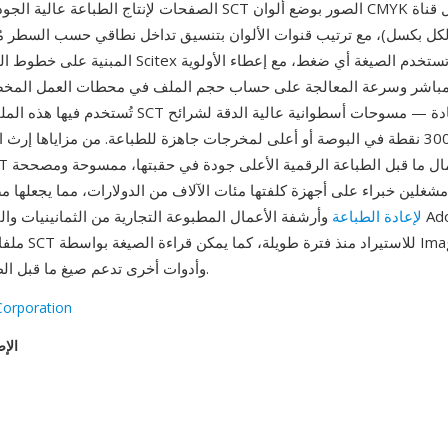
الصفحات لإنتاج الطباعة عالية الجودة. تخزن ملفات SCT الصور بوضع أ
ت لكل بكسل)، مع ترتيب قنوات الألوان بتنسيق تداخل نطاقي حسب السطر م
المبنية على خطوط المسح في أجهزة Scitex الخاصة. لا تس
مباشر وسرعة المعالجة على حساب حجم الملف في محطات العمل المخص
تُستخدم فيها هذه الملفات. كانت صور SCT كبيرة جداً عاد
وطبعات بدقة 300 نقطة في البوصة أو أعلى لمخرجات جاهزة للطباعة. من مزاياها إرث
مشغلين خبراء على أجهزة كلفتها مئات الآلاف من الدولارات، مما يجعلها مصا
لإعادة الطباعة
وأرشفة الأعمال المطبوعة التجارية من الثمانينيات والتسعين
وXnView وأدوات أخرى تدعم صيغ ما قبل الطباعة.
Corporation
الإص