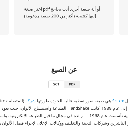
اختر صيغة pdf أو أية صيغة أخرى أنت بحاجةٍ
إليها كنتيجة (أكثر من 200 صيغة مدعومة)
عن الصيغ
SCT
PDF
لأنظمة ما قبل
شركة Scitex
SCT (درجات Scitex المتصلة) هي صيغة صور نقطية عالية الجودة طورتها
الطباعة واستنساخ الألوان، حيث تعود مواصفات صيغة HandShake إلى
شركة إسرائيلية تأسست عام 1968 — رائدة في مجال ما قبل الطباعة الإلكترون
 الناشرين وشركات التعبئة والتغليف ووكالات الإعلان لإجراء فصل الألوان و