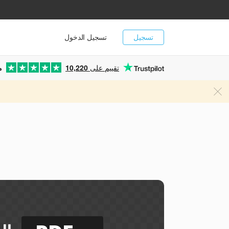
تسجيل
تسجيل الدخول
تقييم على
10,220
م
ي