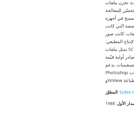
لوان CMYK بعمق 8 بت لكل قناة
ُحسّن للمعالجة
تخدم الصيغة أي ضغط، مع إعطاء الأولوية
صة التي كانت
ة — مسوحات أسطوانية عالية الدقة لشرائح
 الإنتاج المطبعي:
تمثل ملفات SCT بعضاً من أعمال ما قبل الطباعة الرقمية الأعلى جودة في حقبتها، ممسوحة ومصححة
در أولية قيّمة
يات. يدعم Adobe
Photoshop ملفات SCT للاستيراد منذ فترة طويلة، كما يمكن قراءة الصيغة بواسطة ImageMagick
Scitex 
:
المطوّر
دار الأول
: 1988