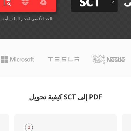
SCT
ى
أسقِط الملفات هنا. 1 GB الحد الأقصى لحجم الملف أو
تس
كيفية تحويل SCT إلى PDF
2