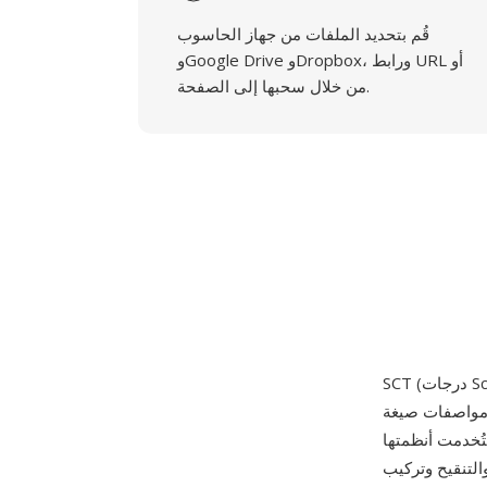
قُم بتحديد الملفات من جهاز الحاسوب
وGoogle Drive وDropbox، ورابط URL أو
من خلال سحبها إلى الصفحة.
 عام 1988. كانت Scitex —
ية، واستُخدمت أنظمتها
التنقيح وتركيب