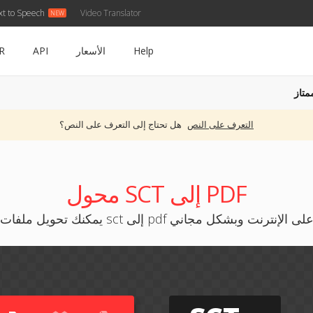
xt to Speech
Video Translator
Help
الأسعار
API
R
متاز
التعرف على النص
هل تحتاج إلى التعرف على النص؟
محول SCT إلى PDF
مكنك تحويل ملفات sct إلى pdf على الإنترنت وبشكل مجاني