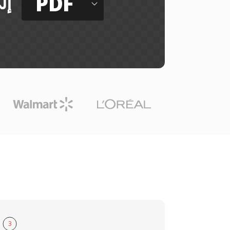
PDF
إل
3