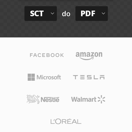
SCT
PDF
do