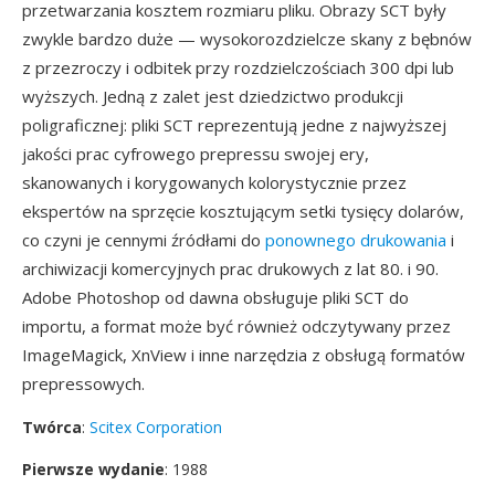
przetwarzania kosztem rozmiaru pliku. Obrazy SCT były
zwykle bardzo duże — wysokorozdzielcze skany z bębnów
z przezroczy i odbitek przy rozdzielczościach 300 dpi lub
wyższych. Jedną z zalet jest dziedzictwo produkcji
poligraficznej: pliki SCT reprezentują jedne z najwyższej
jakości prac cyfrowego prepressu swojej ery,
skanowanych i korygowanych kolorystycznie przez
ekspertów na sprzęcie kosztującym setki tysięcy dolarów,
co czyni je cennymi źródłami do
ponownego drukowania
i
archiwizacji komercyjnych prac drukowych z lat 80. i 90.
Adobe Photoshop od dawna obsługuje pliki SCT do
importu, a format może być również odczytywany przez
ImageMagick, XnView i inne narzędzia z obsługą formatów
prepressowych.
Twórca
:
Scitex Corporation
Pierwsze wydanie
: 1988