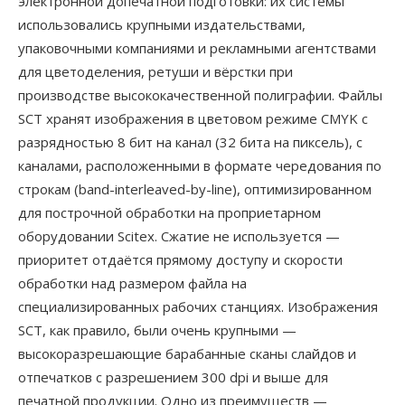
электронной допечатной подготовки: их системы
использовались крупными издательствами,
упаковочными компаниями и рекламными агентствами
для цветоделения, ретуши и вёрстки при
производстве высококачественной полиграфии. Файлы
SCT хранят изображения в цветовом режиме CMYK с
разрядностью 8 бит на канал (32 бита на пиксель), с
каналами, расположенными в формате чередования по
строкам (band-interleaved-by-line), оптимизированном
для построчной обработки на проприетарном
оборудовании Scitex. Сжатие не используется —
приоритет отдаётся прямому доступу и скорости
обработки над размером файла на
специализированных рабочих станциях. Изображения
SCT, как правило, были очень крупными —
высокоразрешающие барабанные сканы слайдов и
отпечатков с разрешением 300 dpi и выше для
печатной продукции. Одно из преимуществ —