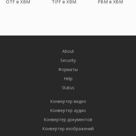
OTF в XBM
TIFF в XBM
PBM в XBM
About
Security
Форматы
Help
Status
Конвертер видео
Конвертер аудио
Конвертер документов
Конвертер изображений