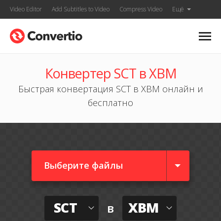
Video Editor
Add Subtitles to Video
Compress Video
Ещё
Конвертер SCT в XBM
Быстрая конвертация SCT в XBM онлайн и
бесплатно
Выберите файлы
SCT
XBM
в