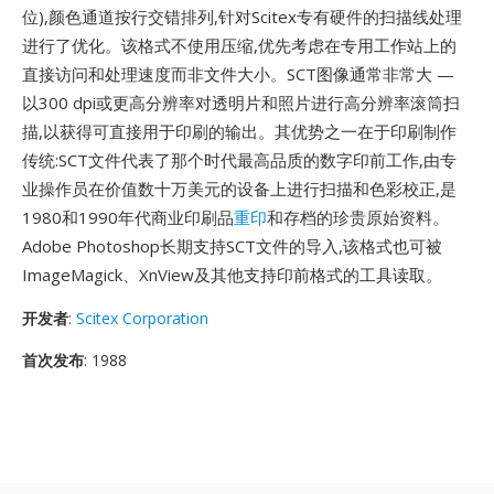
位),颜色通道按行交错排列,针对Scitex专有硬件的扫描线处理
进行了优化。该格式不使用压缩,优先考虑在专用工作站上的
直接访问和处理速度而非文件大小。SCT图像通常非常大 —
以300 dpi或更高分辨率对透明片和照片进行高分辨率滚筒扫
描,以获得可直接用于印刷的输出。其优势之一在于印刷制作
传统:SCT文件代表了那个时代最高品质的数字印前工作,由专
业操作员在价值数十万美元的设备上进行扫描和色彩校正,是
1980和1990年代商业印刷品
重印
和存档的珍贵原始资料。
Adobe Photoshop长期支持SCT文件的导入,该格式也可被
ImageMagick、XnView及其他支持印前格式的工具读取。
开发者
:
Scitex Corporation
首次发布
: 1988