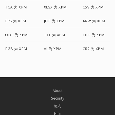
TGA 为 XPM
XLSX 为 XPM
CSV 为 XPM
EPS 为 XPM
JFIF 为 XPM
ARW 为 XPM
ODT 为 XPM
TTF 为 XPM
TIFF 为 XPM
RGB 为 XPM
AI 为 XPM
CR2 为 XPM
About
Security
格式
Help