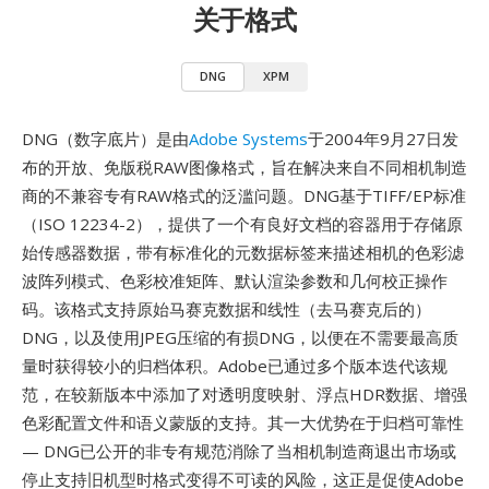
关于格式
DNG
XPM
DNG（数字底片）是由
Adobe Systems
于2004年9月27日发
布的开放、免版税RAW图像格式，旨在解决来自不同相机制造
商的不兼容专有RAW格式的泛滥问题。DNG基于TIFF/EP标准
（ISO 12234-2），提供了一个有良好文档的容器用于存储原
始传感器数据，带有标准化的元数据标签来描述相机的色彩滤
波阵列模式、色彩校准矩阵、默认渲染参数和几何校正操作
码。该格式支持原始马赛克数据和线性（去马赛克后的）
DNG，以及使用JPEG压缩的有损DNG，以便在不需要最高质
量时获得较小的归档体积。Adobe已通过多个版本迭代该规
范，在较新版本中添加了对透明度映射、浮点HDR数据、增强
色彩配置文件和语义蒙版的支持。其一大优势在于归档可靠性
— DNG已公开的非专有规范消除了当相机制造商退出市场或
停止支持旧机型时格式变得不可读的风险，这正是促使Adobe