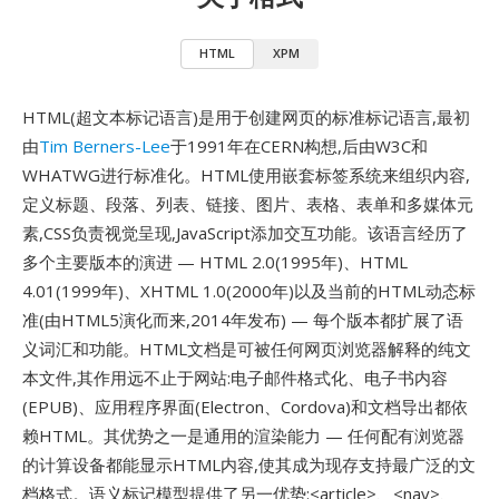
HTML
XPM
HTML(超文本标记语言)是用于创建网页的标准标记语言,最初
由
Tim Berners-Lee
于1991年在CERN构想,后由W3C和
WHATWG进行标准化。HTML使用嵌套标签系统来组织内容,
定义标题、段落、列表、链接、图片、表格、表单和多媒体元
素,CSS负责视觉呈现,JavaScript添加交互功能。该语言经历了
多个主要版本的演进 — HTML 2.0(1995年)、HTML
4.01(1999年)、XHTML 1.0(2000年)以及当前的HTML动态标
准(由HTML5演化而来,2014年发布) — 每个版本都扩展了语
义词汇和功能。HTML文档是可被任何网页浏览器解释的纯文
本文件,其作用远不止于网站:电子邮件格式化、电子书内容
(EPUB)、应用程序界面(Electron、Cordova)和文档导出都依
赖HTML。其优势之一是通用的渲染能力 — 任何配有浏览器
的计算设备都能显示HTML内容,使其成为现存支持最广泛的文
档格式。语义标记模型提供了另一优势:<article>、<nav>、