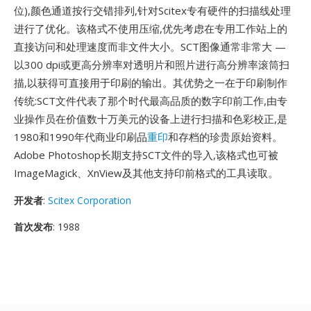
位),颜色通道按行交错排列,针对Scitex专有硬件的扫描线处理
进行了优化。该格式不使用压缩,优先考虑在专用工作站上的
直接访问和处理速度而非文件大小。SCT图像通常非常大 —
以300 dpi或更高分辨率对透明片和照片进行高分辨率滚筒扫
描,以获得可直接用于印刷的输出。其优势之一在于印刷制作
传统:SCT文件代表了那个时代最高品质的数字印前工作,由专
业操作员在价值数十万美元的设备上进行扫描和色彩校正,是
1980和1990年代商业印刷品
重印
和存档的珍贵原始资料。
Adobe Photoshop长期支持SCT文件的导入,该格式也可被
ImageMagick、XnView及其他支持印前格式的工具读取。
开发者
:
Scitex Corporation
首次发布
: 1988