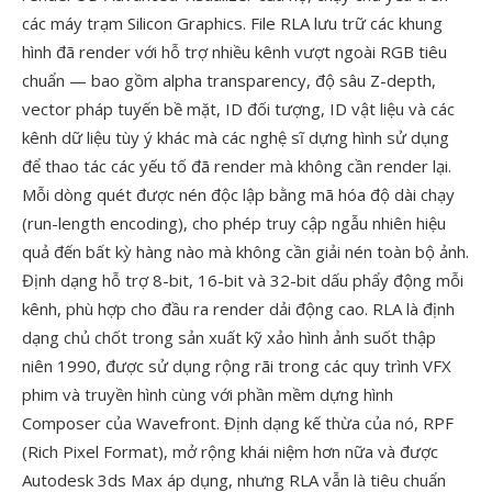
các máy trạm Silicon Graphics. File RLA lưu trữ các khung
hình đã render với hỗ trợ nhiều kênh vượt ngoài RGB tiêu
chuẩn — bao gồm alpha transparency, độ sâu Z-depth,
vector pháp tuyến bề mặt, ID đối tượng, ID vật liệu và các
kênh dữ liệu tùy ý khác mà các nghệ sĩ dựng hình sử dụng
để thao tác các yếu tố đã render mà không cần render lại.
Mỗi dòng quét được nén độc lập bằng mã hóa độ dài chạy
(run-length encoding), cho phép truy cập ngẫu nhiên hiệu
quả đến bất kỳ hàng nào mà không cần giải nén toàn bộ ảnh.
Định dạng hỗ trợ 8-bit, 16-bit và 32-bit dấu phẩy động mỗi
kênh, phù hợp cho đầu ra render dải động cao. RLA là định
dạng chủ chốt trong sản xuất kỹ xảo hình ảnh suốt thập
niên 1990, được sử dụng rộng rãi trong các quy trình VFX
phim và truyền hình cùng với phần mềm dựng hình
Composer của Wavefront. Định dạng kế thừa của nó, RPF
(Rich Pixel Format), mở rộng khái niệm hơn nữa và được
Autodesk 3ds Max áp dụng, nhưng RLA vẫn là tiêu chuẩn