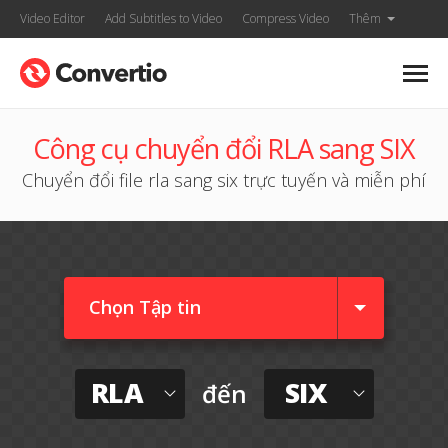
Video Editor
Add Subtitles to Video
Compress Video
Thêm
Công cụ chuyển đổi RLA sang SIX
Chuyển đổi file rla sang six trực tuyến và miễn phí
Chọn Tập tin
RLA
SIX
đến