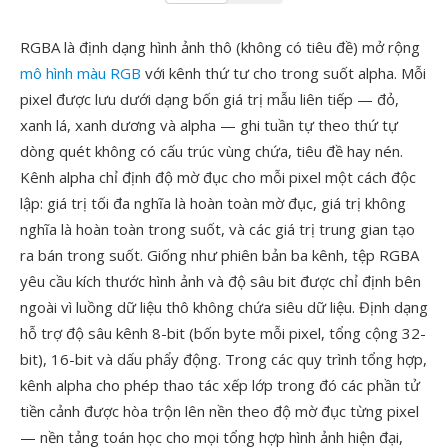
RGBA là định dạng hình ảnh thô (không có tiêu đề) mở rộng
mô hình màu RGB
với kênh thứ tư cho trong suốt alpha. Mỗi
pixel được lưu dưới dạng bốn giá trị mẫu liên tiếp — đỏ,
xanh lá, xanh dương và alpha — ghi tuần tự theo thứ tự
dòng quét không có cấu trúc vùng chứa, tiêu đề hay nén.
Kênh alpha chỉ định độ mờ đục cho mỗi pixel một cách độc
lập: giá trị tối đa nghĩa là hoàn toàn mờ đục, giá trị không
nghĩa là hoàn toàn trong suốt, và các giá trị trung gian tạo
ra bán trong suốt. Giống như phiên bản ba kênh, tệp RGBA
yêu cầu kích thước hình ảnh và độ sâu bit được chỉ định bên
ngoài vì luồng dữ liệu thô không chứa siêu dữ liệu. Định dạng
hỗ trợ độ sâu kênh 8-bit (bốn byte mỗi pixel, tổng cộng 32-
bit), 16-bit và dấu phẩy động. Trong các quy trình tổng hợp,
kênh alpha cho phép thao tác xếp lớp trong đó các phần tử
tiền cảnh được hòa trộn lên nền theo độ mờ đục từng pixel
— nền tảng toán học cho mọi tổng hợp hình ảnh hiện đại,