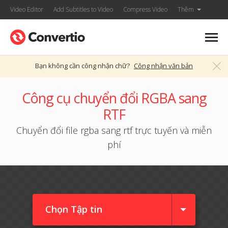
Video Editor
Add Subtitles to Video
Compress Video
Thêm
Bạn không cần công nhận chữ?
Công nhận văn bản
Công cụ chuyển đổi RGBA sang
RTF
Chuyển đổi file rgba sang rtf trực tuyến và miễn
phí
Chọn Tập tin