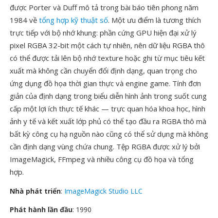
được Porter và Duff mô tả trong bài báo tiên phong năm
1984 về
tổng hợp kỹ thuật số
. Một ưu điểm là tương thích
trực tiếp với bộ nhớ khung: phần cứng GPU hiện đại xử lý
pixel RGBA 32-bit một cách tự nhiên, nên dữ liệu RGBA thô
có thể được tải lên bộ nhớ texture hoặc ghi từ mục tiêu kết
xuất mà không cần chuyển đổi định dạng, quan trọng cho
ứng dụng đồ họa thời gian thực và engine game. Tính đơn
giản của định dạng trong biểu diễn hình ảnh trong suốt cung
cấp một lợi ích thực tế khác — trực quan hóa khoa học, hình
ảnh y tế và kết xuất lớp phủ có thể tạo đầu ra RGBA thô mà
bất kỳ công cụ hạ nguồn nào cũng có thể sử dụng mà không
cần định dạng vùng chứa chung. Tệp RGBA được xử lý bởi
ImageMagick, FFmpeg và nhiều công cụ đồ họa và tổng
hợp.
Nhà phát triển
:
ImageMagick Studio LLC
Phát hành lần đầu
: 1990