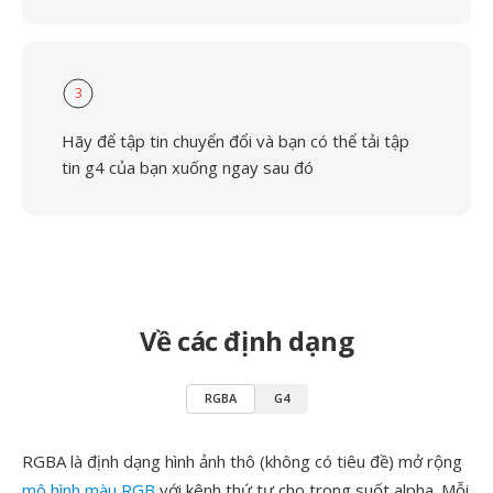
3
Hãy để tập tin chuyển đổi và bạn có thể tải tập
tin g4 của bạn xuống ngay sau đó
Về các định dạng
RGBA
G4
RGBA là định dạng hình ảnh thô (không có tiêu đề) mở rộng
mô hình màu RGB
với kênh thứ tư cho trong suốt alpha. Mỗi