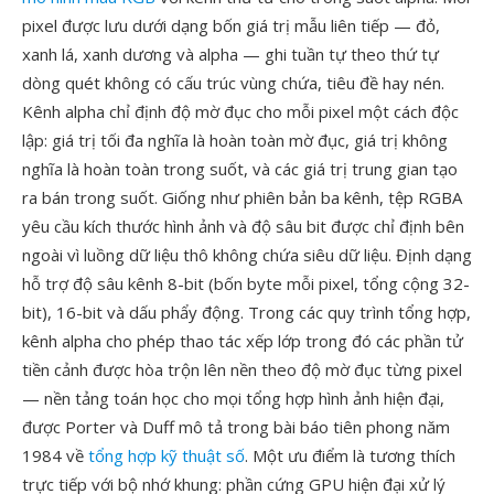
pixel được lưu dưới dạng bốn giá trị mẫu liên tiếp — đỏ,
xanh lá, xanh dương và alpha — ghi tuần tự theo thứ tự
dòng quét không có cấu trúc vùng chứa, tiêu đề hay nén.
Kênh alpha chỉ định độ mờ đục cho mỗi pixel một cách độc
lập: giá trị tối đa nghĩa là hoàn toàn mờ đục, giá trị không
nghĩa là hoàn toàn trong suốt, và các giá trị trung gian tạo
ra bán trong suốt. Giống như phiên bản ba kênh, tệp RGBA
yêu cầu kích thước hình ảnh và độ sâu bit được chỉ định bên
ngoài vì luồng dữ liệu thô không chứa siêu dữ liệu. Định dạng
hỗ trợ độ sâu kênh 8-bit (bốn byte mỗi pixel, tổng cộng 32-
bit), 16-bit và dấu phẩy động. Trong các quy trình tổng hợp,
kênh alpha cho phép thao tác xếp lớp trong đó các phần tử
tiền cảnh được hòa trộn lên nền theo độ mờ đục từng pixel
— nền tảng toán học cho mọi tổng hợp hình ảnh hiện đại,
được Porter và Duff mô tả trong bài báo tiên phong năm
1984 về
tổng hợp kỹ thuật số
. Một ưu điểm là tương thích
trực tiếp với bộ nhớ khung: phần cứng GPU hiện đại xử lý