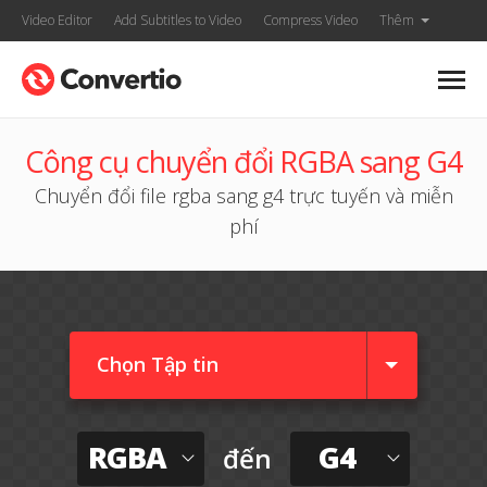
Video Editor
Add Subtitles to Video
Compress Video
Thêm
Công cụ chuyển đổi RGBA sang G4
Chuyển đổi file rgba sang g4 trực tuyến và miễn
phí
Chọn Tập tin
RGBA
G4
đến