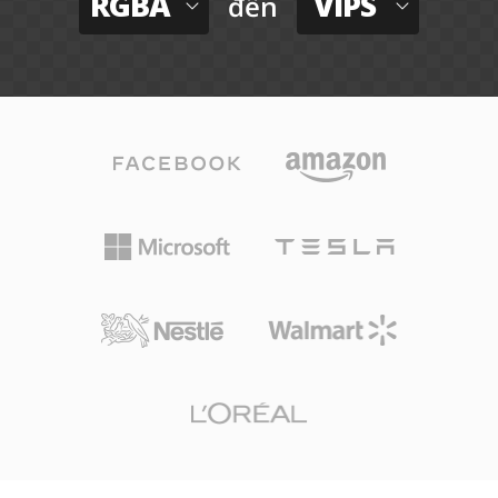
RGBA
VIPS
đến