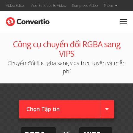
Video Editor
Add Subtitles to Video
Compress Video
Thêm
Công cụ chuyển đổi RGBA sang
VIPS
Chuyển đổi file rgba sang vips trực tuyến và miễn
phí
Chọn Tập tin