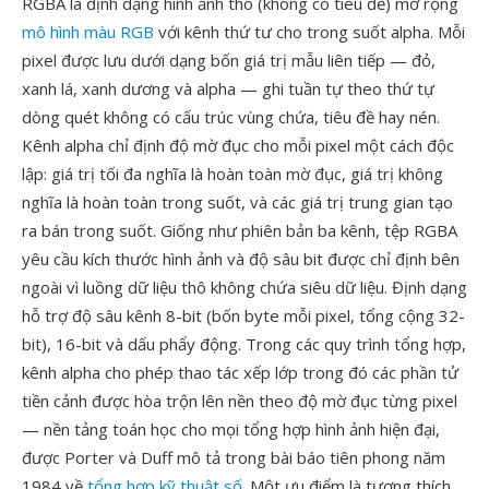
RGBA là định dạng hình ảnh thô (không có tiêu đề) mở rộng
mô hình màu RGB
với kênh thứ tư cho trong suốt alpha. Mỗi
pixel được lưu dưới dạng bốn giá trị mẫu liên tiếp — đỏ,
xanh lá, xanh dương và alpha — ghi tuần tự theo thứ tự
dòng quét không có cấu trúc vùng chứa, tiêu đề hay nén.
Kênh alpha chỉ định độ mờ đục cho mỗi pixel một cách độc
lập: giá trị tối đa nghĩa là hoàn toàn mờ đục, giá trị không
nghĩa là hoàn toàn trong suốt, và các giá trị trung gian tạo
ra bán trong suốt. Giống như phiên bản ba kênh, tệp RGBA
yêu cầu kích thước hình ảnh và độ sâu bit được chỉ định bên
ngoài vì luồng dữ liệu thô không chứa siêu dữ liệu. Định dạng
hỗ trợ độ sâu kênh 8-bit (bốn byte mỗi pixel, tổng cộng 32-
bit), 16-bit và dấu phẩy động. Trong các quy trình tổng hợp,
kênh alpha cho phép thao tác xếp lớp trong đó các phần tử
tiền cảnh được hòa trộn lên nền theo độ mờ đục từng pixel
— nền tảng toán học cho mọi tổng hợp hình ảnh hiện đại,
được Porter và Duff mô tả trong bài báo tiên phong năm
1984 về
tổng hợp kỹ thuật số
. Một ưu điểm là tương thích