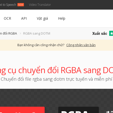
xt to Speech
Video Translator
OCR
API
Vật giá
Help
Xuất sắc
ển đổi RGBA
RGBA sang DOTM
Bạn không cần công nhận chữ?
Công nhận văn bản
g cụ chuyển đổi RGBA sang 
Chuyển đổi file rgba sang dotm trực tuyến và miễn phí