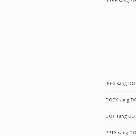
RGBA sang SI
JPEG sang D
DOCX sang 
DOT sang D
PPTX sang D