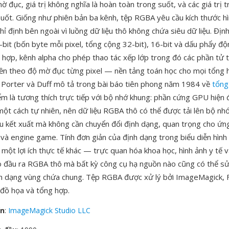
ờ đục, giá trị không nghĩa là hoàn toàn trong suốt, và các giá trị t
suốt. Giống như phiên bản ba kênh, tệp RGBA yêu cầu kích thước h
hỉ định bên ngoài vì luồng dữ liệu thô không chứa siêu dữ liệu. Địn
-bit (bốn byte mỗi pixel, tổng cộng 32-bit), 16-bit và dấu phẩy độ
g hợp, kênh alpha cho phép thao tác xếp lớp trong đó các phần tử 
nền theo độ mờ đục từng pixel — nền tảng toán học cho mọi tổng 
c Porter và Duff mô tả trong bài báo tiên phong năm 1984 về
tổng
ểm là tương thích trực tiếp với bộ nhớ khung: phần cứng GPU hiện đ
ột cách tự nhiên, nên dữ liệu RGBA thô có thể được tải lên bộ nh
êu kết xuất mà không cần chuyển đổi định dạng, quan trọng cho ứ
 và engine game. Tính đơn giản của định dạng trong biểu diễn hình
một lợi ích thực tế khác — trực quan hóa khoa học, hình ảnh y tế v
o đầu ra RGBA thô mà bất kỳ công cụ hạ nguồn nào cũng có thể s
nh dạng vùng chứa chung. Tệp RGBA được xử lý bởi ImageMagick,
 đồ họa và tổng hợp.
ển
:
ImageMagick Studio LLC