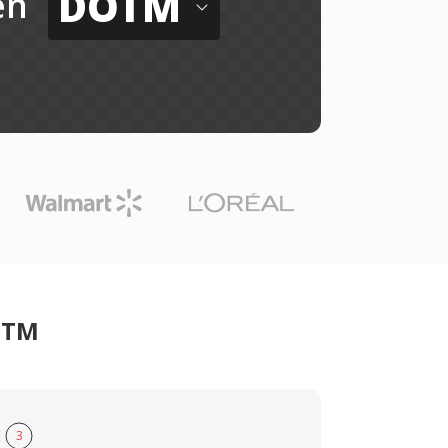
DOTM
ến
OTM
3