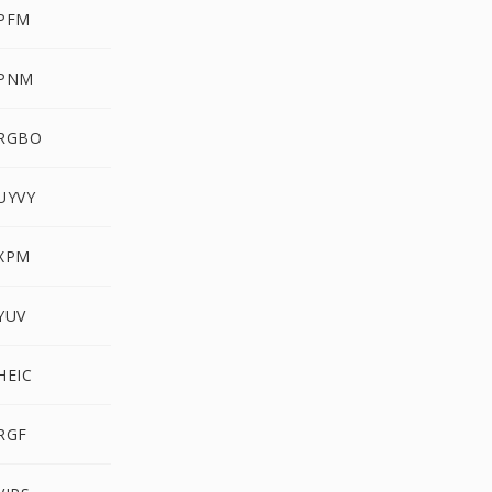
 PFM
 PNM
 RGBO
UYVY
 XPM
YUV
HEIC
RGF