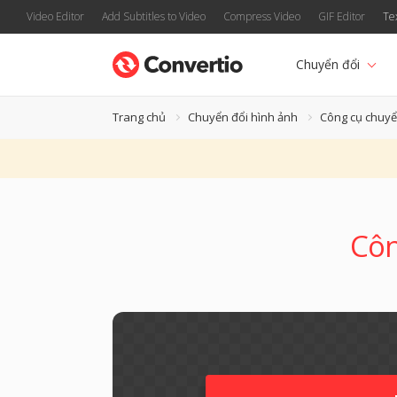
Video Editor
Add Subtitles to Video
Compress Video
GIF Editor
Te
Chuyển đổi
Trang chủ
Chuyển đổi hình ảnh
Công cụ chuy
Côn