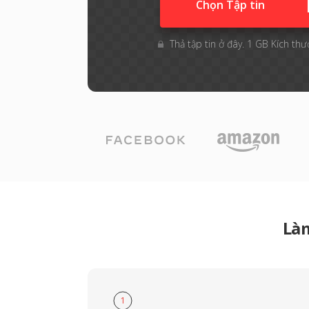
Chọn Tập tin
Thả tập tin ở đây. 1 GB Kích thướ
Là
1