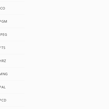
ICO
 PGM
JPEG
FTS
 HRZ
 MNG
PAL
 PCD