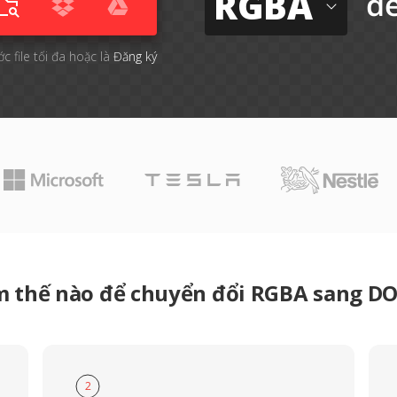
RGBA
đ
c file tối đa hoặc là
Đăng ký
m thế nào để chuyển đổi RGBA sang D
2