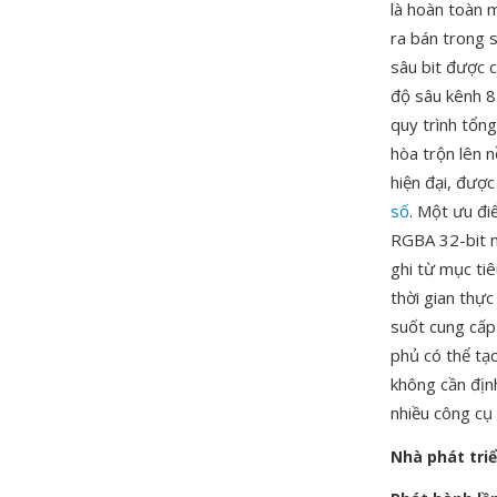
là hoàn toàn m
ra bán trong 
sâu bit được c
độ sâu kênh 8
quy trình tổn
hòa trộn lên 
hiện đại, đượ
số
. Một ưu đi
RGBA 32-bit m
ghi từ mục ti
thời gian thực
suốt cung cấp 
phủ có thể tạ
không cần đị
nhiều công cụ
Nhà phát tri