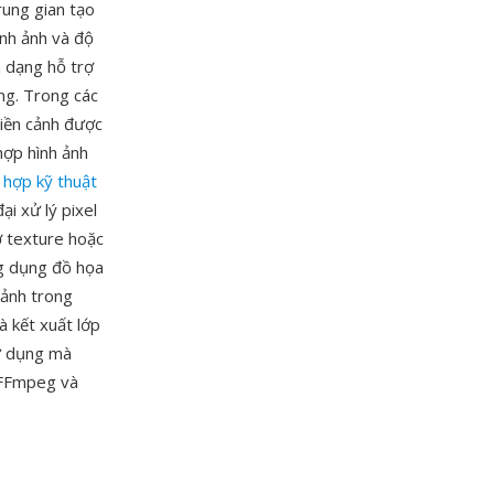
rung gian tạo
ình ảnh và độ
h dạng hỗ trợ
ng. Trong các
tiền cảnh được
hợp hình ảnh
 hợp kỹ thuật
ại xử lý pixel
ớ texture hoặc
ng dụng đồ họa
 ảnh trong
à kết xuất lớp
ử dụng mà
 FFmpeg và