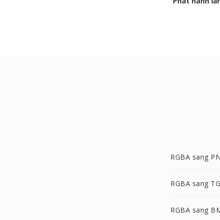
Phát hành lầ
RGBA sang P
RGBA sang T
RGBA sang B