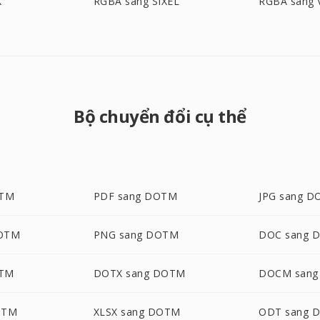
X
RGBA sang SIXEL
RGBA sang 
Bộ chuyển đổi cụ thể
OTM
PDF sang DOTM
JPG sang 
DOTM
PNG sang DOTM
DOC sang 
OTM
DOTX sang DOTM
DOCM san
OTM
XLSX sang DOTM
ODT sang 