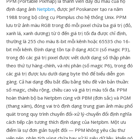
PPM (Portable Pixmap) là thành viên đầy đủ màu của họ
định dạng ảnh
Netpbm
, được Jef Poskanzer tạo ra năm
1988 trong bộ công cụ Pbmplus cho hệ thống Unix. PPM
lưu trữ ảnh màu RGB trong đó mỗi pixel chứa ba giá trị (đỏ,
xanh lá, xanh dương) từ 0 đến giá trị tối đa được chỉ định,
thường là 255 cho màu 8-bit mỗi kênh hoặc 65535 cho 16-
bit mỗi kênh. Định dạng tồn tại ở dạng ASCII (số magic P3),
trong đó các giá trị pixel được viết dưới dạng số thập phân
theo thứ tự hàng-chính, và nhị phân (số magic P6), trong đó
các giá trị được lưu dưới dạng byte thô để biểu diễn gọn
gàng. Cả hai dạng đều bắt đầu bằng tiêu đề văn bản thuần:
số magic, chiều rộng, chiều cao và giá trị màu tối đa. PPM
hoàn thành bộ ba Netpbm cùng với PBM (đơn sắc) và PGM
(thang xám), đóng vai trò định dạng trung gian ảnh màu phổ
quát trong quy trình chuyển đổi-xử lý-chuyển đổi định nghĩa
cách tiếp cận tương thích định dạng của Netpbm. Một ưu
điểm là sự đơn giản tuyệt đối — PPM không yêu cầu thư
viện nén, phân tích vùng chứa hay xử lý siêu dữ liệu, khiến nó