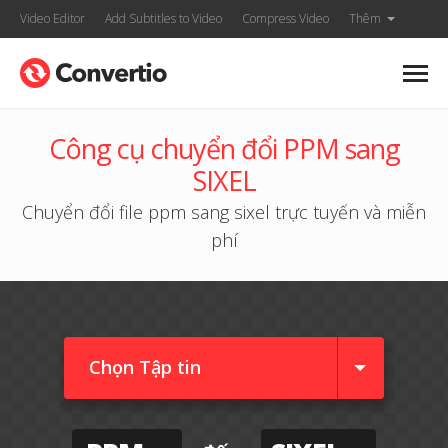
Video Editor
Add Subtitles to Video
Compress Video
Thêm
Công cụ chuyển đổi PPM sang
SIXEL
Chuyển đổi file ppm sang sixel trực tuyến và miễn
phí
Chọn Tập tin