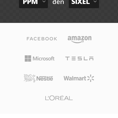
PPM
SIXEL
đến