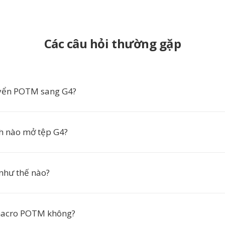
Các câu hỏi thường gặp
uyển POTM sang G4?
h nào mở tệp G4?
như thế nào?
macro POTM không?