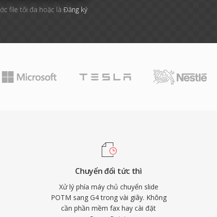
ớc file tối đa hoặc là
Đăng ký
Chuyển đổi tức thì
Xử lý phía máy chủ chuyển slide
POTM sang G4 trong vài giây. Không
cần phần mềm fax hay cài đặt