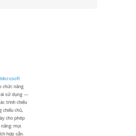
Microsoft
p chức năng
 tái sử dụng —
ác trình chiếu
g chiếu chủ,
này cho phép
 năng: mọi
ích hợp sẵn.