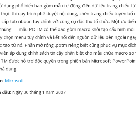
 dụng phổ biến bao gồm mẫu tự động điền dữ liệu trang chiếu từ
 thực thi quy trình phê duyệt nội dung, chèn trang chiếu tuyên bố 
 cấp tab ribbon tùy chỉnh với công cụ đặc thù tổ chức. Một ưu điể
 nhúng — mẫu POTM có thể bao gồm macro khởi tạo cấu hình môi 
y chọn menu tùy chỉnh và kết nối đến nguồn dữ liệu bên ngoài ngay 
c tạo từ nó. Phần mở rộng .potm riêng biệt cũng phục vụ mục đíc
 viên áp dụng chính sách tin cậy phân biệt cho mẫu chứa macro so
OTM được hỗ trợ độc quyền trong phiên bản Microsoft PowerPoin
khả dụng.
ển
:
Microsoft
n đầu
: Ngày 30 tháng 1 năm 2007