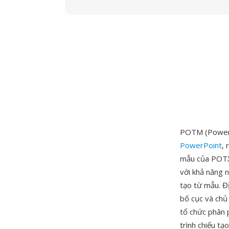
POTM (PowerP
PowerPoint
,
mẫu của POTX 
với khả năng n
tạo từ mẫu. Đ
bố cục và chủ
tổ chức phân 
trình chiếu tạ