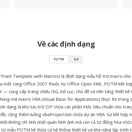
Về các định dạng
POTM
G4
oint Template with Macros) là định dạng mẫu hỗ trợ macro cho
 ra mắt cùng Office 2007 thuộc họ Office Open XML. POTM kết hợ
— cung cấp trang chiếu chủ, bố cục, chủ đề và nền tảng thiết kế
húng mã macro VBA (Visual Basic for Applications) thực thi trong c
ịnh dạng là kho lưu trữ ZIP chứa các phần XML tiêu chuẩn cho tran
 đề, cộng thêm luồng vbaProject.bin chứa dự án VBA. Sự kết hợp 
phối không chỉ tính nhất quán hình ảnh mà còn cả tự động hóa chức
o từ mẫu POTM kế thừa cả hệ thống thiết kế và khả năng lập trình t