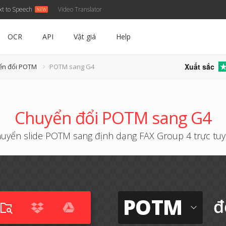
xt to Speech
Video Translator
OCR
API
Vật giá
Help
Xuất sắc
ển đổi POTM
POTM sang G4
Chuyển đổi POTM sang G4
uyển slide POTM sang định dạng FAX Group 4 trực tu
POTM
đ