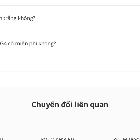
en trắng không?
G4 có miễn phí không?
Chuyển đổi liên quan
PT
POTM sang PDF
POTM sang 