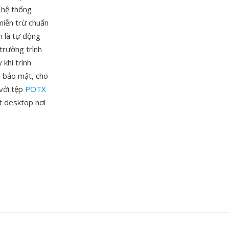
 hệ thống
miễn trừ chuẩn
m là tự động
trường trình
khi trình
h bảo mật, cho
 với tệp
POTX
t desktop nơi