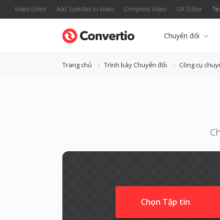
Video Editor
Add Subtitles to Video
Compress Video
GIF Editor
Te
Chuyển đổi
Trang chủ
Trình bày Chuyển đổi
Công cụ chuy
Ch
Chọn Tập tin