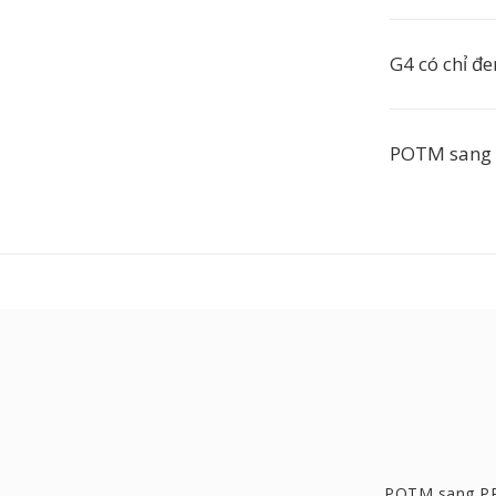
G4 có chỉ đ
POTM sang 
POTM sang P