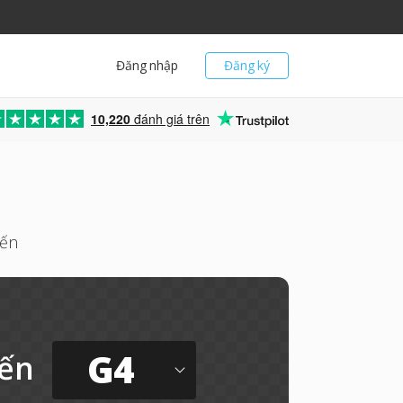
Đăng nhập
Đăng ký
10,220
đánh giá trên
yến
G4
ến