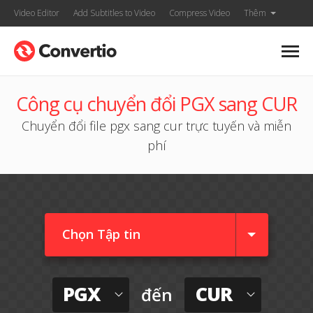
Video Editor
Add Subtitles to Video
Compress Video
Thêm
Công cụ chuyển đổi PGX sang CUR
Chuyển đổi file pgx sang cur trực tuyến và miễn
phí
Chọn Tập tin
PGX
CUR
đến