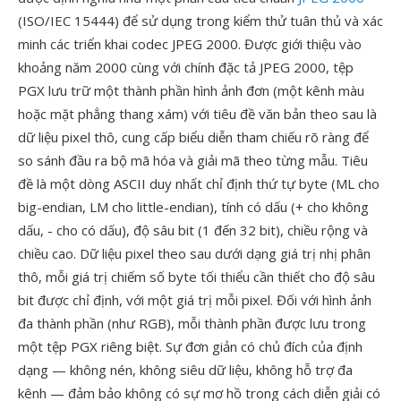
(ISO/IEC 15444) để sử dụng trong kiểm thử tuân thủ và xác
minh các triển khai codec JPEG 2000. Được giới thiệu vào
khoảng năm 2000 cùng với chính đặc tả JPEG 2000, tệp
PGX lưu trữ một thành phần hình ảnh đơn (một kênh màu
hoặc mặt phẳng thang xám) với tiêu đề văn bản theo sau là
dữ liệu pixel thô, cung cấp biểu diễn tham chiếu rõ ràng để
so sánh đầu ra bộ mã hóa và giải mã theo từng mẫu. Tiêu
đề là một dòng ASCII duy nhất chỉ định thứ tự byte (ML cho
big-endian, LM cho little-endian), tính có dấu (+ cho không
dấu, - cho có dấu), độ sâu bit (1 đến 32 bit), chiều rộng và
chiều cao. Dữ liệu pixel theo sau dưới dạng giá trị nhị phân
thô, mỗi giá trị chiếm số byte tối thiểu cần thiết cho độ sâu
bit được chỉ định, với một giá trị mỗi pixel. Đối với hình ảnh
đa thành phần (như RGB), mỗi thành phần được lưu trong
một tệp PGX riêng biệt. Sự đơn giản có chủ đích của định
dạng — không nén, không siêu dữ liệu, không hỗ trợ đa
kênh — đảm bảo không có sự mơ hồ trong cách diễn giải có