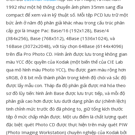
1992 như một hệ thống chuyển ảnh phim 35mm sang đĩa
compact để xem và in kỹ thuật số. Mỗi tệp PCD lưu trữ một
bức ảnh ở năm độ phân giải khác nhau trong cấu trúc phân
cấp gọi là Image Pac: Base/16 (192x128), Base/4
(384x256), Base (768x512), 4Base (1536x1024), và
16Base (3072x2048), với tùy chọn 64Base (6144x4096)
trên đĩa Pro Photo CD. Hình ảnh được lưu trong không gian
màu YCC độc quyền của Kodak (một biến thể của CIE Lab
qua mô hình màu Photo YCC), thu được gam màu rộng hơn
sRGB, ở 8 bit mỗi thành phần trong kênh độ chói và sắc độ
được lấy mẫu con. Tháp đa độ phân giải được mã hóa theo
sơ đồ lũy tiến: hình ảnh Base được lưu trực tiếp, và mỗi độ
phân giải cao hơn được lưu dưới dạng phần dư (chênh lệch)
tinh chỉnh mức trước đó đã phóng to, giữ tổng kích thước
tệp ở mức chấp nhận được. Một ưu điểm là chất lượng quét
đặc biệt: quét Photo CD được thực hiện trên máy quét PIW
(Photo Imaging Workstation) chuyên nghiệp của Kodak bởi