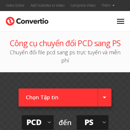
Video Editor
Add Subtitles to Video
Compress Video
Thêm
Công cụ chuyển đổi PCD sang PS
Chuyển đổi file pcd sang ps trực tuyến và miễn
phí
Chọn Tập tin
PCD
PS
đến