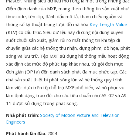
master. Khung siêu dữ liệu mở rộng là một trong những đặc
điểm định danh của MXF, mang theo thông tin sản xuất như
timecode, tên clip, đánh dấu mô tả, tham chiếu nguồn và
thông số kỹ thuật trong lược đồ mã hóa
Key-Length-Value
(KLV) có cấu trúc. Siêu dữ liệu này đi cùng nội dung xuyên
suốt chuỗi sản xuất, giảm rủi ro mất thông tin khi tệp di
chuyển giữa các hệ thống thu nhận, dựng phim, đồ họa, phát
sóng và lưu trữ. Tệp MXF sử dụng hệ thống mẫu hoạt động
xác định các mức độ phức tạp khác nhau, từ gói đơn mục
đơn giản (OP1a) đến danh sách phát đa mục phức tạp. Các
nhà sản xuất thiết bị phát sóng lớn và hệ thống quy trình
làm việc dựa trên tệp hỗ trợ MXF phổ biến, và nó phục vụ
làm định dạng trao đổi cho các tiêu chuẩn như AS-02 và AS-
11 được sử dụng trong phát sóng.
Nhà phát triển
:
Society of Motion Picture and Television
Engineers
Phát hành lần đầu
: 2004