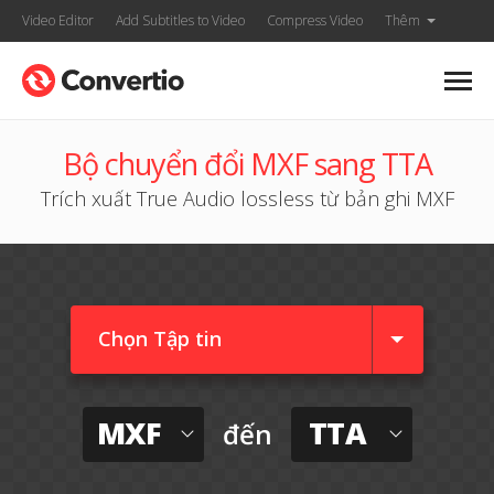
Video Editor
Add Subtitles to Video
Compress Video
Thêm
Bộ chuyển đổi MXF sang TTA
Trích xuất True Audio lossless từ bản ghi MXF
Chọn Tập tin
MXF
TTA
đến