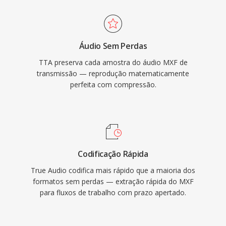
uma vantagem prática sobre alguns formatos
como formato de intercâmbio para padrões
lossless concorrentes. A implementacao de
como ÀS-02 é ÀS-11 usados em transmissão.
referência de código aberto é distribuida sob a
Áudio Sem Perdas
GNU GPL, encorajando adoção pela
TTA preserva cada amostra do áudio MXF de
comunidade é integracoes de terceiros.
transmissão — reprodução matematicamente
Embora codecs mais recentes como FLAC
perfeita com compressão.
tenham capturado uma fatia maior do cenário
de áudio sem perdas, o TTA contínua servindo
usuários que valorizam sua simplicidade é
compressão transparente.
Codificação Rápida
True Audio codifica mais rápido que a maioria dos
formatos sem perdas — extração rápida do MXF
para fluxos de trabalho com prazo apertado.