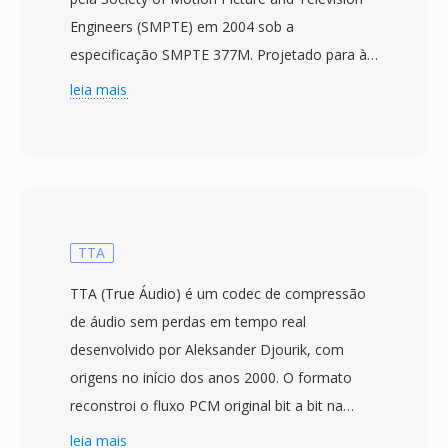
Engineers (SMPTE) em 2004 sob a
especificação SMPTE 377M. Projetado para às
industrias de transmissão é pós-produção, o
leia mais
MXF fornece um wrapper neutro em relacao a
fornecedor para transportar vídeo, áudio é
metadados descritivos ricos entre diferentes
sistemas é plataformas de produção. O
formato suporta uma ampla gama de codecs
profissionais incluindo MPEG-2, AVC-Intra,
TTA
DNxHD, DNxHR, ProRes é JPEG 2000,
TTA (True Áudio) é um codec de compressão
tornando-o adaptavel a vários níveis de
de áudio sem perdas em tempo real
qualidade, desde edição proxy até arquivo de
desenvolvido por Aleksander Djourik, com
qualidade master. Uma estrutura extensiva de
origens no início dos anos 2000. O formato
metadados é uma das características
reconstroi o fluxo PCM original bit a bit na
definidoras do MXF, carregando informações
decodificação, garantindo que nenhum detalhe
leia mais
de produção como timecodes, nomes de clips,