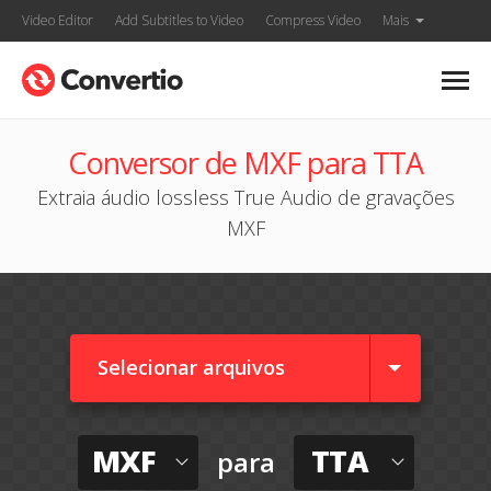
Video Editor
Add Subtitles to Video
Compress Video
Mais
Conversor de MXF para TTA
Extraia áudio lossless True Audio de gravações
MXF
Selecionar arquivos
MXF
TTA
para