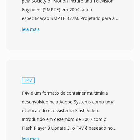
pela Society of Motion Picture and Television
Engineers (SMPTE) em 2004 sob a
especificação SMPTE 377M. Projetado para às
industrias de transmissão é pós-produção, o
leia mais
MXF fornece um wrapper neutro em relacao a
fornecedor para transportar vídeo, áudio é
metadados descritivos ricos entre diferentes
sistemas é plataformas de produção. O
formato suporta uma ampla gama de codecs
profissionais incluindo MPEG-2, AVC-Intra,
F4V
DNxHD, DNxHR, ProRes é JPEG 2000,
F4V é um formato de container multimídia
tornando-o adaptavel a vários níveis de
desenvolvido pela Adobe Systems como uma
qualidade, desde edição proxy até arquivo de
evolucao do ecossistema Flash Vídeo.
qualidade master. Uma estrutura extensiva de
Introduzido em dezembro de 2007 com o
metadados é uma das características
Flash Player 9 Update 3, o F4V é baseado no
definidoras do MXF, carregando informações
formato de mídia base ISO (MPEG-4 Part 14) é
leia mais