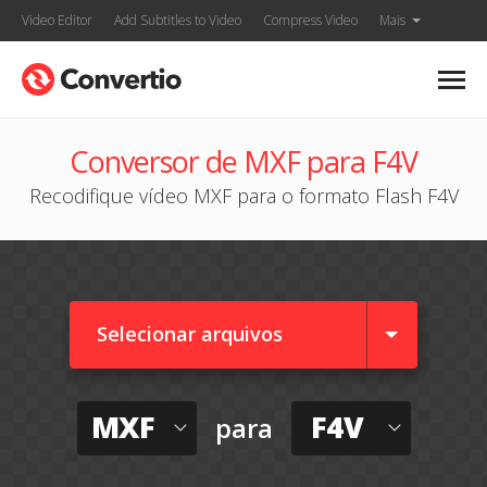
Video Editor
Add Subtitles to Video
Compress Video
Mais
Conversor de MXF para F4V
Recodifique vídeo MXF para o formato Flash F4V
Selecionar arquivos
MXF
F4V
para