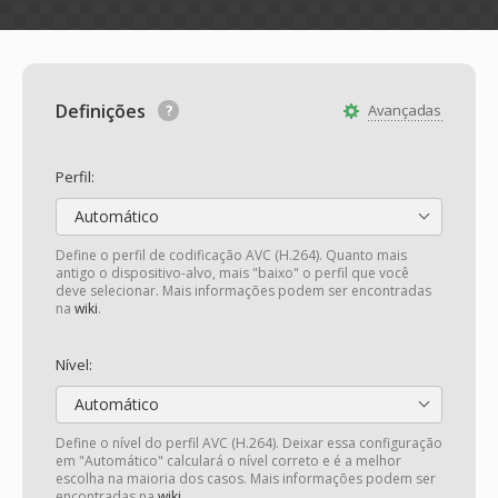
Definições
Avançadas
Perfil:
Automático
Define o perfil de codificação AVC (H.264). Quanto mais
antigo o dispositivo-alvo, mais "baixo" o perfil que você
deve selecionar. Mais informações podem ser encontradas
na
wiki
.
Nível:
Automático
Define o nível do perfil AVC (H.264). Deixar essa configuração
em "Automático" calculará o nível correto e é a melhor
escolha na maioria dos casos. Mais informações podem ser
encontradas na
wiki
.