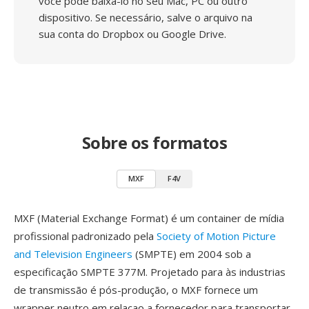
você pode baixá-lo no seu Mac, PC ou outro
dispositivo. Se necessário, salve o arquivo na
sua conta do Dropbox ou Google Drive.
Sobre os formatos
MXF
F4V
MXF (Material Exchange Format) é um container de mídia
profissional padronizado pela
Society of Motion Picture
and Television Engineers
(SMPTE) em 2004 sob a
especificação SMPTE 377M. Projetado para às industrias
de transmissão é pós-produção, o MXF fornece um
wrapper neutro em relacao a fornecedor para transportar