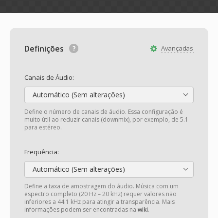
Definições
Avançadas
Canais de Áudio:
Automático (Sem alterações)
Define o número de canais de áudio. Essa configuração é
muito útil ao reduzir canais (downmix), por exemplo, de 5.1
para estéreo.
Frequência:
Automático (Sem alterações)
Define a taxa de amostragem do áudio. Música com um
espectro completo (20 Hz – 20 kHz) requer valores não
inferiores a 44.1 kHz para atingir a transparência. Mais
informações podem ser encontradas na
wiki
.