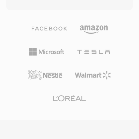
transferência. O TTA lida com áudio de
adaptativa de resolução por conteúdo é um
qualidade de CD padrão, bem como conteúdo
rico conjunto de modos de predicao intra é
de alta resolução com amostras de até 32 bits
inter. O suporte a decodificação por hardware
inteiros, tornando-o adequado tanto para
se expandiu rapidamente em processadores
audicao cotidiana quanto para arquivamento
móveis, GPUs é smart TVs, abordando
profissional. A velocidade de processamento é
preocupações iniciais sobre demandas
uma das forcas definidoras do TTA — o codec
computacionais durante a codificação. O AV1
alcança codificação é decodificação rápidas
têm sido amplamente adotado pelos principais
sem demandas pesadas de CPU, mantendo-o
serviços de streaming para entrega de
leve mesmo em hardware mais antigo. A
conteúdo 4K e HDR, e serve como o
estrutura do arquivo suporta tags de
componente de vídeo do container WebM para
metadados ID3v1, ID3v2 e APEv2, para que
reprodução baseada na web. O status livre de
informações de faixa é arte de álbum viajem
royalties torna o AV1 especialmente
com o áudio. Suporte de hardware apareceu
importante para padrões web abertos é
em vários players portáteis, dando ao TTA
distribuição acessível de mídia.
uma vantagem prática sobre alguns formatos