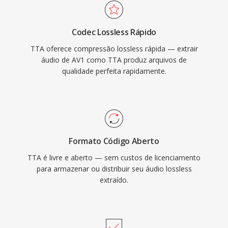
lossless concorrentes. A implementacao de
referência de código aberto é distribuida sob a
Codec Lossless Rápido
GNU GPL, encorajando adoção pela
TTA oferece compressão lossless rápida — extrair
comunidade é integracoes de terceiros.
áudio de AV1 como TTA produz arquivos de
Embora codecs mais recentes como FLAC
qualidade perfeita rapidamente.
tenham capturado uma fatia maior do cenário
de áudio sem perdas, o TTA contínua servindo
usuários que valorizam sua simplicidade é
compressão transparente.
Formato Código Aberto
TTA é livre e aberto — sem custos de licenciamento
para armazenar ou distribuir seu áudio lossless
extraído.