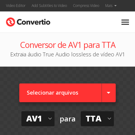
Video Editor
Add Subtitles to Video
Compress Video
Mais
Conversor de AV1 para TTA
Extraia áudio True Audio lossless de vídeo AV1
Selecionar arquivos
AV1
TTA
para