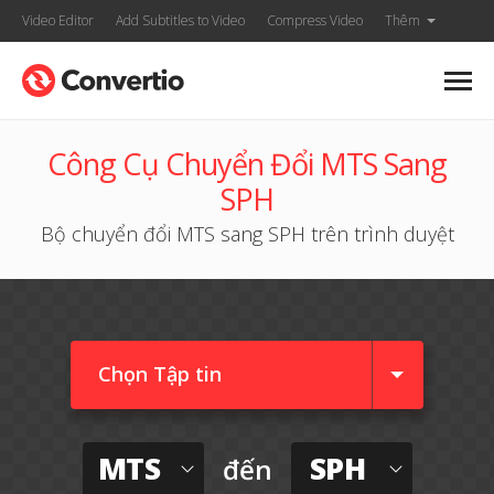
Video Editor
Add Subtitles to Video
Compress Video
Thêm
Công Cụ Chuyển Đổi MTS Sang
SPH
Bộ chuyển đổi MTS sang SPH trên trình duyệt
Chọn Tập tin
MTS
SPH
đến