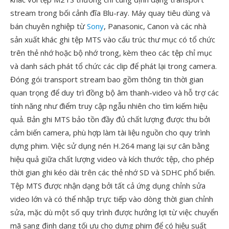
stream trong bối cảnh đĩa Blu-ray. Máy quay tiêu dùng và
bán chuyên nghiệp từ
Sony
, Panasonic, Canon và các nhà
sản xuất khác ghi tệp MTS vào cấu trúc thư mục có tổ chức
trên thẻ nhớ hoặc bộ nhớ trong, kèm theo các tệp chỉ mục
và danh sách phát tổ chức các clip để phát lại trong camera.
Đóng gói transport stream bao gồm thông tin thời gian
quan trọng để duy trì đồng bộ âm thanh-video và hỗ trợ các
tính năng như điểm truy cập ngẫu nhiên cho tìm kiếm hiệu
quả. Bản ghi MTS bảo tồn đầy đủ chất lượng được thu bởi
cảm biến camera, phù hợp làm tài liệu nguồn cho quy trình
dựng phim. Việc sử dụng nén H.264 mang lại sự cân bằng
hiệu quả giữa chất lượng video và kích thước tệp, cho phép
thời gian ghi kéo dài trên các thẻ nhớ SD và SDHC phổ biến.
Tệp MTS được nhận dạng bởi tất cả ứng dụng chỉnh sửa
video lớn và có thể nhập trực tiếp vào dòng thời gian chỉnh
sửa, mặc dù một số quy trình được hưởng lợi từ việc chuyển
mã sang định dạng tối ưu cho dựng phim để có hiệu suất