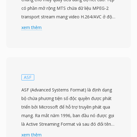
có phần mở rộng MTS chứa dữ liệu MPEG-2
transport stream mang video H.264/AVC ở độ
phân giải lên đến 1920x1080, kết hợp với âm
xem thêm
thanh Dolby Digital (AC-3) hoặc LPCM. Ký hiệu
MTS được sử dụng khi nội dung AVCHD được
truy cập trực tiếp từ phương tiện ghi, khác với
tệp M2TS thường chỉ cùng định dạng transport
stream trong bối cảnh đĩa Blu-ray. Máy quay
tiêu dùng và bán chuyên nghiệp từ Sony,
ASF
Panasonic, Canon và các nhà sản xuất khác ghi
ASF (Advanced Systems Format) là định dạng
tệp MTS vào cấu trúc thư mục có tổ chức trên
bộ chứa phương tiện số độc quyền được phát
thẻ nhớ hoặc bộ nhớ trong, kèm theo các tệp
triển bởi Microsoft để hỗ trợ truyền phát qua
chỉ mục và danh sách phát tổ chức các clip để
mạng. Ra mắt năm 1996, ban đầu nó được gọi
phát lại trong camera. Đóng gói transport
là Active Streaming Format và sau đó đổi tên
stream bao gồm thông tin thời gian quan trọng
thành Advanced Streaming Format trước khi
xem thêm
để duy trì đồng bộ âm thanh-video và hỗ trợ