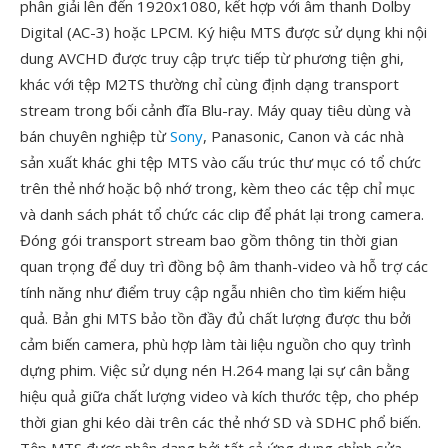
phân giải lên đến 1920x1080, kết hợp với âm thanh Dolby
Digital (AC-3) hoặc LPCM. Ký hiệu MTS được sử dụng khi nội
dung AVCHD được truy cập trực tiếp từ phương tiện ghi,
khác với tệp M2TS thường chỉ cùng định dạng transport
stream trong bối cảnh đĩa Blu-ray. Máy quay tiêu dùng và
bán chuyên nghiệp từ
Sony
, Panasonic, Canon và các nhà
sản xuất khác ghi tệp MTS vào cấu trúc thư mục có tổ chức
trên thẻ nhớ hoặc bộ nhớ trong, kèm theo các tệp chỉ mục
và danh sách phát tổ chức các clip để phát lại trong camera.
Đóng gói transport stream bao gồm thông tin thời gian
quan trọng để duy trì đồng bộ âm thanh-video và hỗ trợ các
tính năng như điểm truy cập ngẫu nhiên cho tìm kiếm hiệu
quả. Bản ghi MTS bảo tồn đầy đủ chất lượng được thu bởi
cảm biến camera, phù hợp làm tài liệu nguồn cho quy trình
dựng phim. Việc sử dụng nén H.264 mang lại sự cân bằng
hiệu quả giữa chất lượng video và kích thước tệp, cho phép
thời gian ghi kéo dài trên các thẻ nhớ SD và SDHC phổ biến.