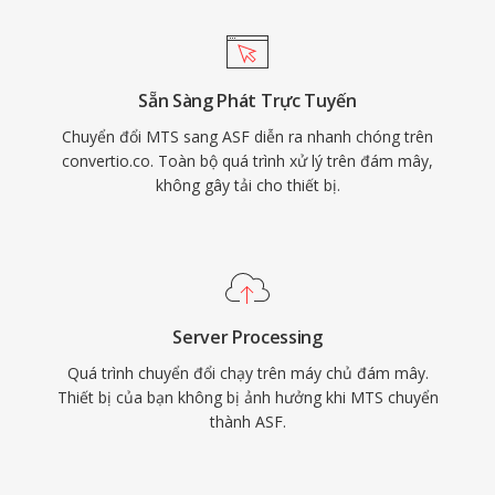
phương tiện trực tuyến. Bộ chứa xử lý nhiều
luồng đồng bộ, bao gồm video, âm thanh, lệnh
script và đánh dấu siêu dữ liệu. Mặc dù ASF
Sẵn Sàng Phát Trực Tuyến
phần lớn đã được thay thế bởi các bộ chứa
Chuyển đổi MTS sang ASF diễn ra nhanh chóng trên
hiện đại hơn trong nhiều trường hợp sử dụng,
convertio.co. Toàn bộ quá trình xử lý trên đám mây,
nó vẫn phù hợp trong các hệ sinh thái phương
không gây tải cho thiết bị.
tiện Windows cũ và môi trường doanh nghiệp
dựa vào hạ tầng Windows Media Services.
Server Processing
Quá trình chuyển đổi chạy trên máy chủ đám mây.
Thiết bị của bạn không bị ảnh hưởng khi MTS chuyển
thành ASF.