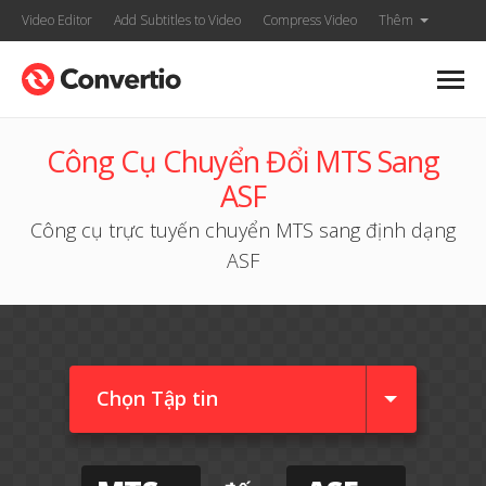
Video Editor
Add Subtitles to Video
Compress Video
Thêm
Công Cụ Chuyển Đổi MTS Sang
ASF
Công cụ trực tuyến chuyển MTS sang định dạng
ASF
Chọn Tập tin