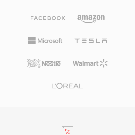
Media Video (WMV) แม้จะสามารถรองรับข้อมูล
สำหรับขั้นตอนการตัดต่อ การใช้การบีบอัด H.264
จากตัวแปลงสัญญาณใดก็ได้ รูปแบบนี้ออกแบบมา
ให้สมดุลที่มีประสิทธิภาพระหว่างคุณภาพวิดีโอและ
โดยคำนึงถึงการส่งผ่านเครือข่ายเป็นหลัก โดย
ขนาดไฟล์ ทำให้บันทึกได้ยาวนานขึ้นบนการ์ด
ผนวกฟีเจอร์ต่างๆ เช่น การแก้ไขข้อผิดพลาดแบบ
หน่วยความจำ SD และ SDHC ที่มีจำหน่ายทั่วไป
forward error correction การรองรับบิตเรตแบบ
ไฟล์ MTS ได้รับการยอมรับจากแอปพลิเคชันตัดต่อ
ปรับขนาดได้ และความสามารถในการค้นหา
วิดีโอหลักทั้งหมดและสามารถนำเข้าสู่ไทม์ไลน์ตัด
ตำแหน่งภายในสตรีมโดยไม่ต้องดาวน์โหลดไฟล์
ต่อได้โดยตรง แม้ว่าบางขั้นตอนการทำงานจะได้
ทั้งหมด ไฟล์ ASF ประกอบด้วย header object ที่มี
ประโยชน์จากการแปลงรหัสเป็นรูปแบบที่ปรับให้
เมตาดาต้า, data object ที่เก็บเนื้อหาสื่อจริง และ
เหมาะกับการตัดต่อเพื่อประสิทธิภาพแบบเรียลไทม์
index object ที่เป็นทางเลือกเพื่อเข้าถึงตำแหน่ง
ที่ราบรื่นยิ่งขึ้น
แบบสุ่มได้อย่างมีประสิทธิภาพ ข้อดีสำคัญอย่างหนึ่ง
คือการรองรับการจัดการสิทธิ์ดิจิทัลในตัว ซึ่งทำให้
ASF เป็นตัวเลือกยอดนิยมสำหรับการจัดจำหน่าย
เนื้อหาเชิงพาณิชย์ในยุคแรกของสื่อออนไลน์
คอนเทนเนอร์จัดการสตรีมหลายสตรีมที่ซิงโครไนซ์
กัน รวมถึงวิดีโอ เสียง คำสั่งสคริปต์ และตัวบ่งชี้เม