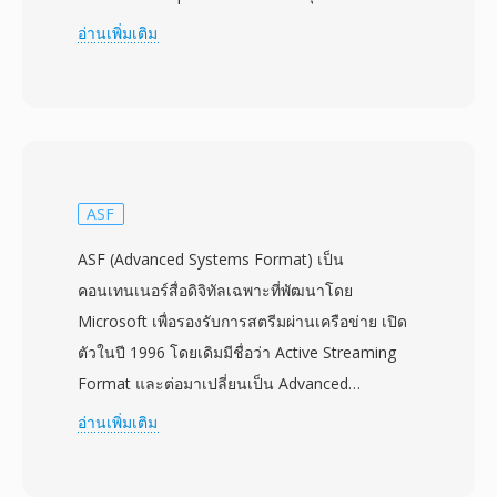
H.264/AVC ที่ความละเอียดสูงสุด 1920x1080 คู่กับ
อ่านเพิ่มเติม
เสียง Dolby Digital (AC-3) หรือ LPCM ชื่อ MTS
ใช้เมื่อเข้าถึงเนื้อหา AVCHD จากสื่อบันทึกโดยตรง
แตกต่างจากไฟล์ M2TS ที่มักหมายถึงรูปแบบ
transport stream เดียวกันในบริบทของแผ่น Blu-
ray กล้องวิดีโอระดับผู้บริโภคและกึ่งมืออาชีพจาก
Sony, Panasonic, Canon และผู้ผลิตอื่นๆ เขียน
ASF
ไฟล์ MTS ลงในโครงสร้างไดเรกทอรีแบบมีลำดับ
ASF (Advanced Systems Format) เป็น
ชั้นบนการ์ดหน่วยความจำหรือหน่วยจัดเก็บภายใน
คอนเทนเนอร์สื่อดิจิทัลเฉพาะที่พัฒนาโดย
พร้อมไฟล์ดัชนีและเพลย์ลิสต์ที่จัดระเบียบคลิป
Microsoft เพื่อรองรับการสตรีมผ่านเครือข่าย เปิด
สำหรับการเล่นในกล้อง การบรรจุแบบ transport
ตัวในปี 1996 โดยเดิมมีชื่อว่า Active Streaming
stream มีข้อมูลเวลาที่สำคัญสำหรับการรักษาการ
Format และต่อมาเปลี่ยนเป็น Advanced
ซิงโครไนซ์เสียง-วิดีโอ และรองรับฟีเจอร์อย่างจุด
Streaming Format ก่อนจะได้ชื่อปัจจุบัน ASF ทำ
อ่านเพิ่มเติม
เข้าถึงแบบสุ่มสำหรับการค้นหาตำแหน่งที่มี
หน้าที่เป็นคอนเทนเนอร์พื้นฐานสำหรับเนื้อหา
ประสิทธิภาพ การบันทึก MTS รักษาคุณภาพเต็มที่
Windows Media Audio (WMA) และ Windows
จับภาพจากเซนเซอร์กล้อง ทำให้เหมาะเป็นวัตถุดิบ