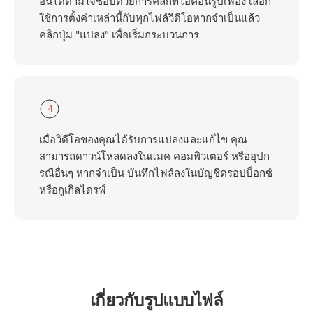
อื่นได้ตามใจชอบด้วยการคลิกที่ไอคอนรูปเฟือง เลือก
ใช้การตั้งค่าเหล่านี้กับทุกไฟล์วิดีโอหากจำเป็นแล้ว
คลิกปุ่ม "แปลง" เพื่อเริ่มกระบวนการ
4
เมื่อวิดีโอของคุณได้รับการแปลงและแก้ไข คุณ
สามารถดาวน์โหลดลงในแมค คอมพิวเตอร์ หรืออุปก
รณือื่นๆ หากจำเป็น บันทึกไฟล์ลงในบัญชีดรอปบ็อกซ์
หรือกูเกิลไดรฟ์
เกี่ยวกับรูปแบบไฟล์