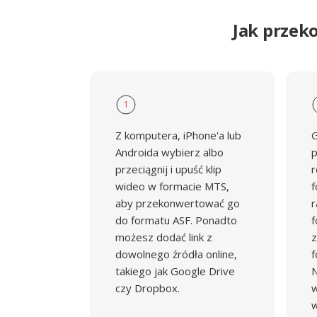
Jak przek
1
Z komputera, iPhone'a lub
G
Androida wybierz albo
p
przeciągnij i upuść klip
r
wideo w formacie MTS,
f
aby przekonwertować go
r
do formatu ASF. Ponadto
f
możesz dodać link z
z
dowolnego źródła online,
f
takiego jak Google Drive
N
czy Dropbox.
w
w