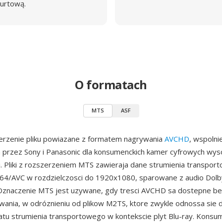
urtową.
O formatach
MTS
ASF
erzenie pliku powiazane z formatem nagrywania
AVCHD
, wspolni
przez Sony i Panasonic dla konsumenckich kamer cyfrowych wyso
i. Pliki z rozszerzeniem MTS zawieraja dane strumienia transp
64/AVC w rozdzielczosci do 1920x1080, sparowane z audio Dolby 
 Oznaczenie MTS jest uzywane, gdy tresci AVCHD sa dostepne b
wania, w odróznieniu od plikow M2TS, ktore zwykle odnossa sie 
u strumienia transportowego w kontekscie plyt Blu-ray. Konsum