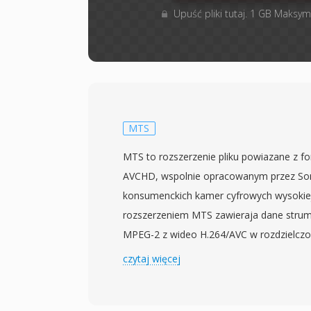
Upuść pliki tutaj. 1 GB Maksym
MTS
MTS to rozszerzenie pliku powiazane z 
AVCHD, wspolnie opracowanym przez Sony
konsumenckich kamer cyfrowych wysokiej r
rozszerzeniem MTS zawieraja dane strum
MPEG-2 z wideo H.264/AVC w rozdzielczo
sparowane z audio Dolby Digital (AC-3) 
czytaj więcej
MTS jest uzywane, gdy tresci AVCHD sa 
nosnika nagrywania, w odróznieniu od pl