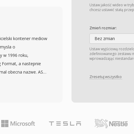
rumienia transportowego
Ustaw jakość wideo w tryb
i polprofesjonalne
chcesz ustawić stałą prze
on i innych producentow
hii katalogow na kartach
Zmień rozmiar:
z plikami indeksowymi i
cielski kontener mediow
Bez zmian
 do odtwarzania w
 mysla o
Ustaw wyjściową rozdzielc
ortowy obejmuje
zdefiniowanego zestawu na
y w 1996 roku,
wprowadzając niestandar
zymania synchronizacji
 Format, a nastepnie
 punkty dostepu
ymal obecna nazwe. ASF
a. Nagrania MTS
Zresetuj wszystko
indows Media Audio
ez czujnik kamery, co
oc moze pomiescic dane
dlowy do przepływów
ojektowany z mysla o
apewnia efektywna
 takie jak korekcja
iarem pliku,
osci transmisji i
 powszechnie
obierania calego pliku.
iki MTS sa
tadanymi, obiekt danych