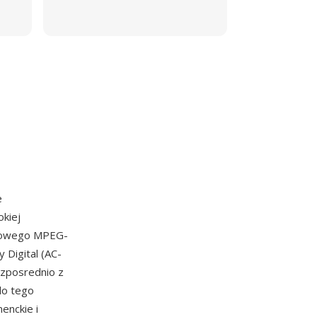
e
kiej
ortowego MPEG-
Digital (AC-
ezposrednio z
do tego
enckie i