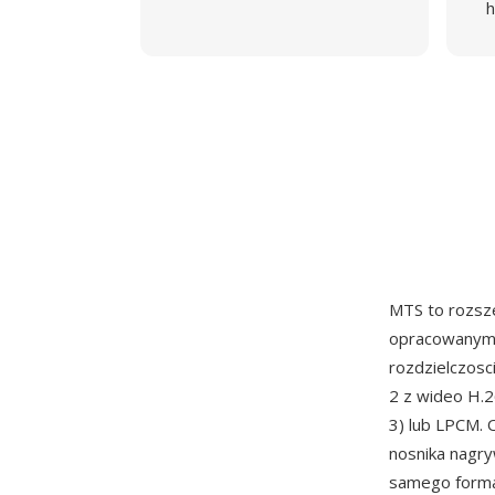
h
MTS to rozsz
opracowanym 
rozdzielczosc
2 z wideo H.2
3) lub LPCM.
nosnika nagry
samego format