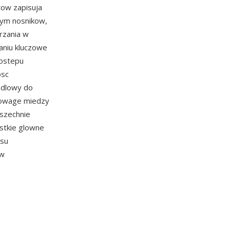
tow zapisuja
znym nosnikow,
arzania w
aniu kluczowe
dostepu
osc
odlowy do
nowage miedzy
wszechnie
stkie glowne
asu
ow