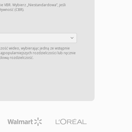
ie VBR. Wybierz „Niestandardowa”, jeśli
pływność (CBR).
zość wideo, wybierając jedną ze wstępnie
jpopularniejszych rozdzielczości lub ręcznie
dową rozdzielczość.