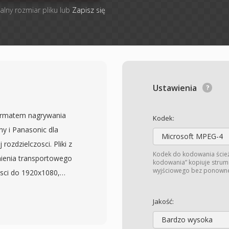
alny rozmiar pliku lub
Zapisz się
Ustawienia
formatem nagrywania
Kodek:
 i Panasonic dla
Microsoft MPEG-4
ozdzielczosci. Pliki z
Kodek do kodowania ście
ienia transportowego
kodowania” kopiuje strum
wyjściowego bez ponowneg
sci do 1920x1080,
lub LPCM. Oznaczenie
dostepne bezposrednio z
Jakość:
ikow M2TS, ktore zwykle
Bardzo wysoka