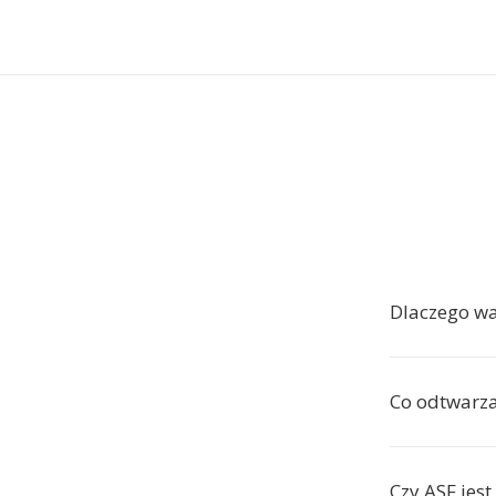
Dlaczego w
Co odtwarza
Czy ASF je