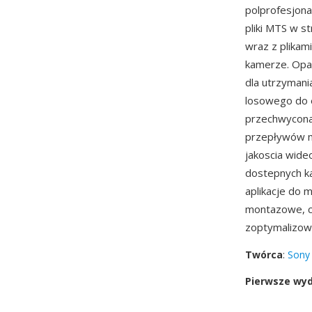
polprofesjon
pliki MTS w s
wraz z plikam
kamerze. Opa
dla utrzymani
losowego do 
przechwycona 
przepływów m
jakoscia wide
dostepnych ka
aplikacje do 
montazowe, c
zoptymalizowa
Twórca
:
Sony
Pierwsze wy