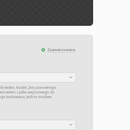
Zaawansowane
żki wideo. Kodek „bez ponownego
ień wideo z pliku wejściowego do
o kodowania, jeśli to możliwe.