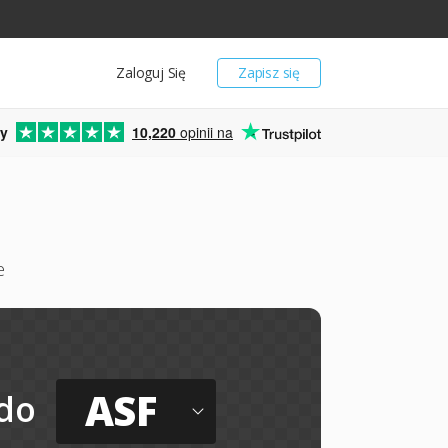
Zaloguj Się
Zapisz się
y
10,220
opinii na
e
ASF
do