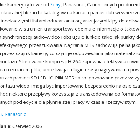
alne kamery cyfrowe od
Sony
, Panasonic, Canon i innych producen
trukturalnej hierarchii katalogow na kartach pamieci lub wewnetr
i indeksowymi i listami odtwarzania organizujacymi klipy do odtw
kowanie w strumien transportowy obejmuje informacje o taktow
a synchronizacji audio-wideo i obsluguje funkcje takie jak punkty 
efektywnego przeszukiwania. Nagrania MTS zachowuja pelna jak
przez czujnik kamery, co czyni je odpowiednimi jako material zr
ontazu. Stosowanie kompresji H.264 zapewnia efektywna row
o a rozmiarem pliku, umozliwiajac dlugie czasy nagrywania na po
rtach pamieci SD i SDHC. Pliki MTS sa rozpoznawane przez wszy
montazu wideo i moga byc importowane bezposrednio na osie cz
hoc niektore przeplywy korzystaja z transkodowania do format
nych pod edycje dla plynniejszej pracy w czasie rzeczywistym.
 & Panasonic
danie
: Czerwiec 2006