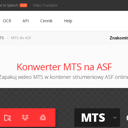
xt to Speech
Video Translator
OCR
API
Cennik
Help
Znakomit
TS
MTS do ASF
Konwerter MTS na ASF
Zapakuj wideo MTS w kontener strumieniowy ASF onlin
MTS