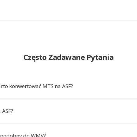
Często Zadawane Pytania
arto konwertować MTS na ASF?
 ASF?
st podobny do WMV?