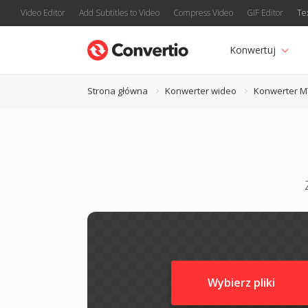
Video Editor
Add Subtitles to Video
Compress Video
GIF Editor
Te
Konwertuj
Strona główna
Konwerter wideo
Konwerter M
Wybierz pliki