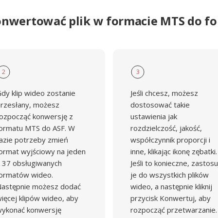
onwertować plik w formacie MTS do f
2
3
dy klip wideo zostanie
Jeśli chcesz, możesz
rzesłany, możesz
dostosować takie
ozpocząć konwersję z
ustawienia jak
ormatu MTS do ASF. W
rozdzielczość, jakość,
azie potrzeby zmień
współczynnik proporcji i
ormat wyjściowy na jeden
inne, klikając ikonę zębatki.
 37 obsługiwanych
Jeśli to konieczne, zastosu
ormatów wideo.
je do wszystkich plików
astępnie możesz dodać
wideo, a następnie kliknij
ięcej klipów wideo, aby
przycisk Konwertuj, aby
ykonać konwersję
rozpocząć przetwarzanie.