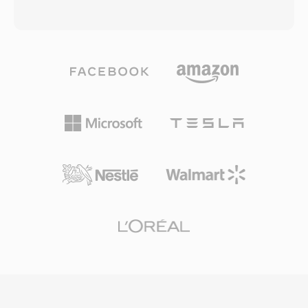
plikami indeksowymi i listami odtwarzania
wzgledem producentow opakowanie do
organizujacymi klipy do odtwarzania w
przenoszenia wideo, audio i bogatych
kamerze. Opakowanie w strumien
metadanych opisowych miedzy roznymi
transportowy obejmuje informacje o
systemami produkcyjnymi i platformami.
taktowaniu kluczowe dla utrzymania
Format obsluguje szeroki zakres
synchronizacji audio-wideo i obsluguje funkcje
profesjonalnych kodekow, w tym MPEG-2,
takie jak punkty dostepu losowego do
AVC-Intra, DNxHD, DNxHR, ProRes i JPEG
efektywnego przeszukiwania. Nagrania MTS
2000, co czyni go adaptowalnym do roznych
zachowuja pelna jakosc przechwycona przez
poziomow jakosci — od edycji proxy po
czujnik kamery, co czyni je odpowiednimi jako
archiwizacje w jakosci master. Rozbudowana
material zrodlowy do przepływów montazu.
platforma metadanych jest jedna z
Stosowanie kompresji H.264 zapewnia
okreslajacych cech MXF, przenoszac
efektywna rownowage miedzy jakoscia wideo
informacje produkcyjne takie jak kody
a rozmiarem pliku, umozliwiajac dlugie czasy
czasowe, nazwy klipow, znaczniki opisowe,
nagrywania na powszechnie dostepnych
referencje zrodlowe i parametry techniczne w
kartach pamieci SD i SDHC. Pliki MTS sa
ustrukturyzowanym schemacie kodowania