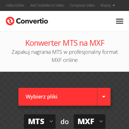
Video Editor
Add Subtitles to Video
Compress Video
Więcej
Konwerter MTS na MXF
Zapakuj nagrania MTS w profesjonalny format
MXF online
Wybierz pliki
MTS
MXF
do