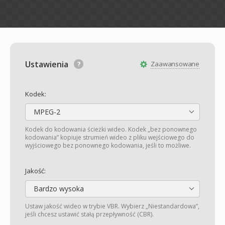
Ustawienia
Zaawansowane
Kodek:
MPEG-2
Kodek do kodowania ścieżki wideo. Kodek „bez ponownego
kodowania” kopiuje strumień wideo z pliku wejściowego do
wyjściowego bez ponownego kodowania, jeśli to możliwe.
Jakość:
Bardzo wysoka
Ustaw jakość wideo w trybie VBR. Wybierz „Niestandardowa”,
jeśli chcesz ustawić stałą przepływność (CBR).