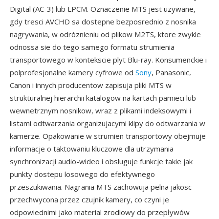
Digital (AC-3) lub LPCM. Oznaczenie MTS jest uzywane,
gdy tresci AVCHD sa dostepne bezposrednio z nosnika
nagrywania, w odróznieniu od plikow M2TS, ktore zwykle
odnossa sie do tego samego formatu strumienia
transportowego w kontekscie plyt Blu-ray. Konsumenckie i
polprofesjonalne kamery cyfrowe od
Sony
, Panasonic,
Canon i innych producentow zapisuja pliki MTS w
strukturalnej hierarchii katalogow na kartach pamieci lub
wewnetrznym nosnikow, wraz z plikami indeksowymi i
listami odtwarzania organizujacymi klipy do odtwarzania w
kamerze. Opakowanie w strumien transportowy obejmuje
informacje o taktowaniu kluczowe dla utrzymania
synchronizacji audio-wideo i obsluguje funkcje takie jak
punkty dostepu losowego do efektywnego
przeszukiwania. Nagrania MTS zachowuja pelna jakosc
przechwycona przez czujnik kamery, co czyni je
odpowiednimi jako material zrodlowy do przepływów