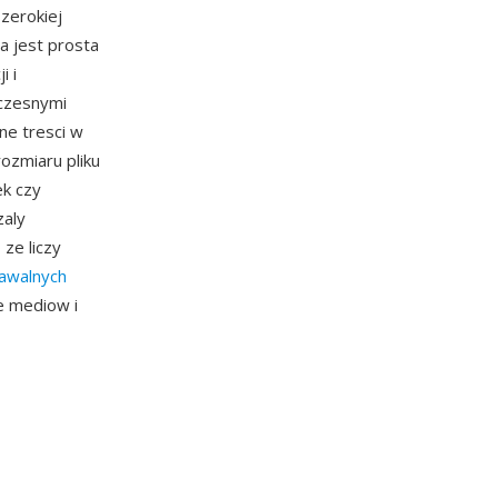
szerokiej
a jest prosta
i i
oczesnymi
ne tresci w
rozmiaru pliku
ek czy
zaly
ze liczy
nawalnych
e mediow i