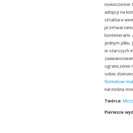
nowoczesne Di
adopcji na ko
struktura wew
przetwarzani
kontenerami. 
jednym pliku. 
w starszych i
zaawansowany
ograniczenie 
sobie dziesie
formatow mul
narzedzia mo
Twórca
:
Micro
Pierwsze wy