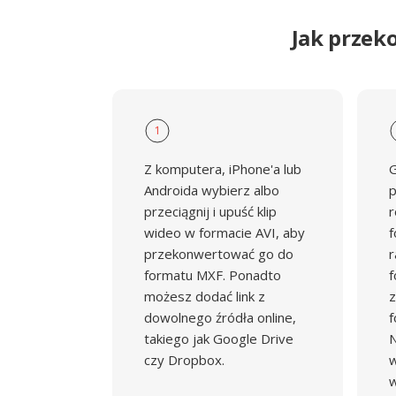
Jak przek
1
Z komputera, iPhone'a lub
G
Androida wybierz albo
p
przeciągnij i upuść klip
r
wideo w formacie AVI, aby
f
przekonwertować go do
r
formatu MXF. Ponadto
f
możesz dodać link z
z
dowolnego źródła online,
f
takiego jak Google Drive
N
czy Dropbox.
w
w