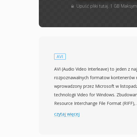
Upuść pliki tutaj. 1 GB Maksym
AVI
AVI (Audio Video Interleave) to jeden z naj
rozpoznawalnych formatow kontenerów m
wprowadzony przez Microsoft w listopadz
technologii Video for Windows. Zbudowan
Resource Interchange File Format (RIFF),
audio i wideo w naprzemiennych blokach,
czytaj więcej
zsynchronizowane odtwarzanie bez konie
zaawansowanego zarzadzania strumieniam