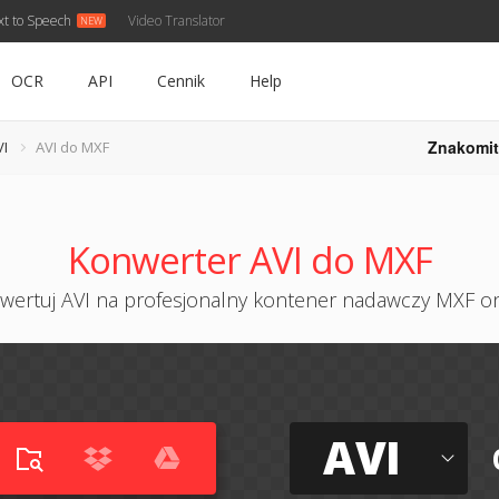
xt to Speech
Video Translator
OCR
API
Cennik
Help
Znakomit
VI
AVI do MXF
Konwerter AVI do MXF
wertuj AVI na profesjonalny kontener nadawczy MXF on
AVI