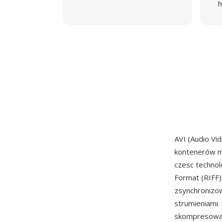
h
AVI (Audio Vi
kontenerów m
czesc technol
Format (RIFF)
zsynchronizo
strumieniami.
skompresowan