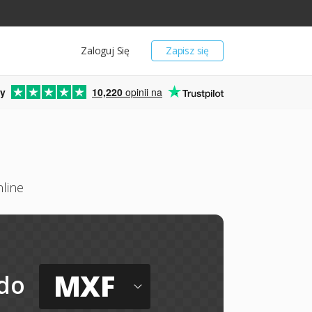
Zaloguj Się
Zapisz się
y
10,220
opinii na
line
MXF
do