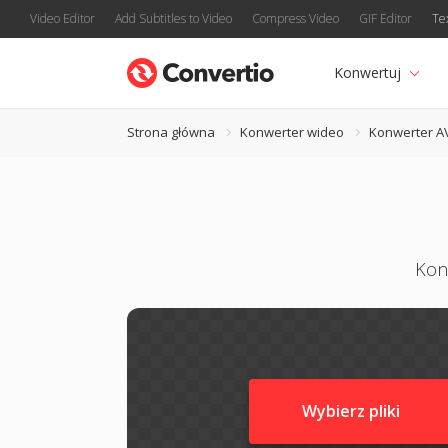
Video Editor
Add Subtitles to Video
Compress Video
GIF Editor
Te
Konwertuj
Strona główna
Konwerter wideo
Konwerter A
Kon
Wybierz pliki