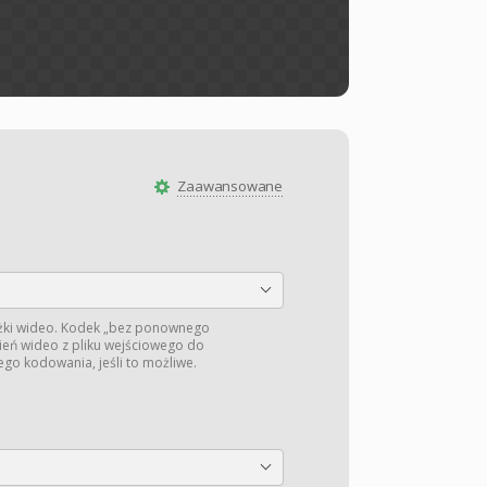
Zaawansowane
żki wideo. Kodek „bez ponownego
ień wideo z pliku wejściowego do
o kodowania, jeśli to możliwe.