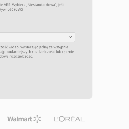
ie VBR. Wybierz „Niestandardowa”, jeśli
pływność (CBR).
zość wideo, wybierając jedną ze wstępnie
jpopularniejszych rozdzielczości lub ręcznie
dową rozdzielczość.