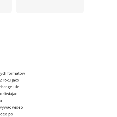
lnych formatow
2 roku jako
change File
ozliwiajac
a
owywac wideo
ndeo po