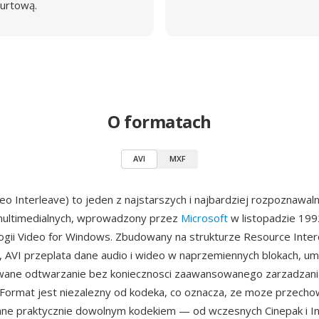
urtową.
O formatach
AVI
MXF
deo Interleave) to jeden z najstarszych i najbardziej rozpoznawa
ultimedialnych, wprowadzony przez
Microsoft
w listopadzie 199
ogii Video for Windows. Zbudowany na strukturze Resource Inter
, AVI przeplata dane audio i wideo w naprzemiennych blokach, um
wane odtwarzanie bez koniecznosci zaawansowanego zarzadzani
 Format jest niezalezny od kodeka, co oznacza, ze moze przech
e praktycznie dowolnym kodekiem — od wczesnych Cinepak i I