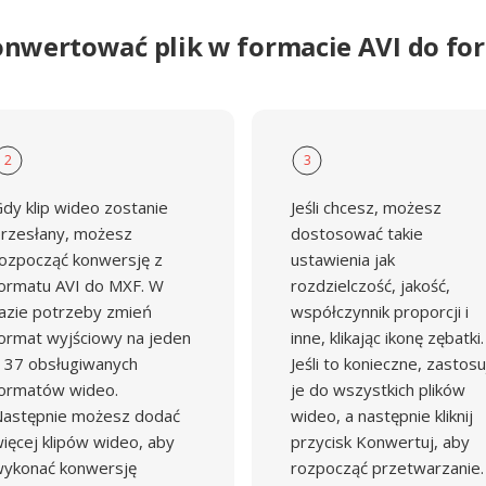
onwertować plik w formacie AVI do f
2
3
dy klip wideo zostanie
Jeśli chcesz, możesz
rzesłany, możesz
dostosować takie
ozpocząć konwersję z
ustawienia jak
ormatu AVI do MXF. W
rozdzielczość, jakość,
azie potrzeby zmień
współczynnik proporcji i
ormat wyjściowy na jeden
inne, klikając ikonę zębatki.
 37 obsługiwanych
Jeśli to konieczne, zastosu
ormatów wideo.
je do wszystkich plików
astępnie możesz dodać
wideo, a następnie kliknij
ięcej klipów wideo, aby
przycisk Konwertuj, aby
ykonać konwersję
rozpocząć przetwarzanie.