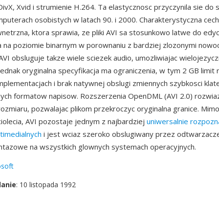
vX, Xvid i strumienie H.264. Ta elastycznosc przyczynila sie do 
mputerach osobistych w latach 90. i 2000. Charakterystyczna cech
netrzna, ktora sprawia, ze pliki AVI sa stosunkowo latwe do edycj
a na poziomie binarnym w porownaniu z bardziej zlozonymi now
AVI obsluguje takze wiele sciezek audio, umozliwiajac wielojezycz
Jednak oryginalna specyfikacja ma ograniczenia, w tym 2 GB limit 
mplementacjach i brak natywnej obslugi zmiennych szybkosci klat
ch formatow napisow. Rozszerzenia OpenDML (AVI 2.0) rozwia
rozmiaru, pozwalajac plikom przekroczyc oryginalna granice. Mimo 
ciolecia, AVI pozostaje jednym z najbardziej
uniwersalnie rozpoz
timedialnych
i jest wciaz szeroko obslugiwany przez odtwarzacz
ntazowe na wszystkich glownych systemach operacyjnych.
soft
danie
: 10 listopada 1992