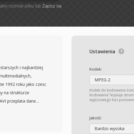
alny rozmiar pliku lub
Zapisz się
Ustawienia
starszych i najbardziej
Kodek:
ultimedialnych,
MPEG-2
ie 1992 roku jako czesc
Kodek do kodowania ście
y na strukturze
kodowania” kopiuje strum
wyjściowego bez ponowneg
 AVI przeplata dane
 umozliwiajac
cznosci
Jakość:
i. Format jest
Bardzo wysoka