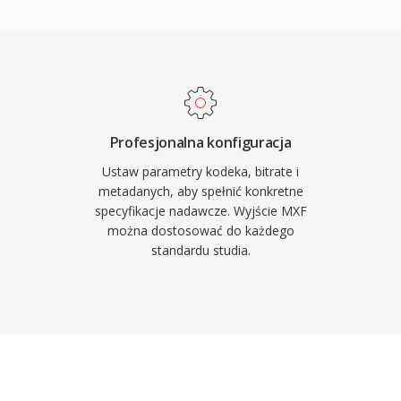
ych formatow
rmacje produkcyjne takie
lugiwany przez
i opisowe, referencje
owe na wszystkich
ukturyzowanym
(KLV). Te metadane
dukcji, redukujac ryzyko
 miedzy systemami
Profesjonalna konfiguracja
zacji. Pliki MXF uzywaja
Ustaw parametry kodeka, bitrate i
acych rozne poziomy
metadanych, aby spełnić konkretne
specyfikacje nadawcze. Wyjście MXF
ych pakietow (OP1a) po
można dostosować do każdego
. Glowni producenci
standardu studia.
w plikowych
uzy jako format wymiany
 stosowanych w