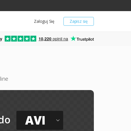
Zaloguj Się
Zapisz się
y
10,220
opinii na
line
AVI
do