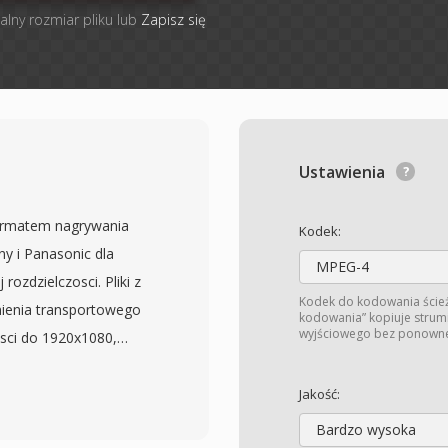
alny rozmiar pliku lub
Zapisz się
Ustawienia
formatem nagrywania
Kodek:
 i Panasonic dla
MPEG-4
ozdzielczosci. Pliki z
Kodek do kodowania ście
ienia transportowego
kodowania” kopiuje strum
wyjściowego bez ponowneg
sci do 1920x1080,
lub LPCM. Oznaczenie
dostepne bezposrednio z
Jakość:
ikow M2TS, ktore zwykle
Bardzo wysoka