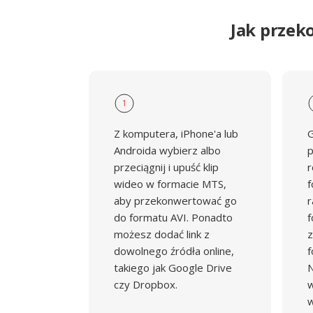
Jak przek
1
Z komputera, iPhone'a lub
G
Androida wybierz albo
p
przeciągnij i upuść klip
r
wideo w formacie MTS,
f
aby przekonwertować go
r
do formatu AVI. Ponadto
f
możesz dodać link z
z
dowolnego źródła online,
f
takiego jak Google Drive
N
czy Dropbox.
w
w