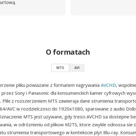
urtową.
O formatach
MTS
AVI
erzenie pliku powiazane z formatem nagrywania
AVCHD
, wspolni
przez Sony i Panasonic dla konsumenckich kamer cyfrowych wyso
i. Pliki z rozszerzeniem MTS zawieraja dane strumienia transp
64/AVC w rozdzielczosci do 1920x1080, sparowane z audio Dolby 
 Oznaczenie MTS jest uzywane, gdy tresci AVCHD sa dostepne b
wania, w odróznieniu od plikow M2TS, ktore zwykle odnossa sie 
u strumienia transportowego w kontekscie plyt Blu-ray. Konsum