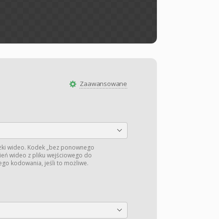
Zaawansowane
żki wideo. Kodek „bez ponownego
ień wideo z pliku wejściowego do
o kodowania, jeśli to możliwe.