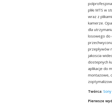
polprofesjon
pliki MTS w s
wraz z plikam
kamerze. Opa
dla utrzymani
losowego do 
przechwycona 
przepływów m
jakoscia wide
dostepnych ka
aplikacje do 
montazowe, c
zoptymalizowa
Twórca
:
Sony
Pierwsze wy