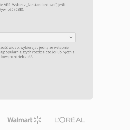
ie VBR. Wybierz „Niestandardowa”, jeśli
pływność (CBR).
zość wideo, wybierając jedną ze wstępnie
jpopularniejszych rozdzielczości lub ręcznie
dową rozdzielczość.