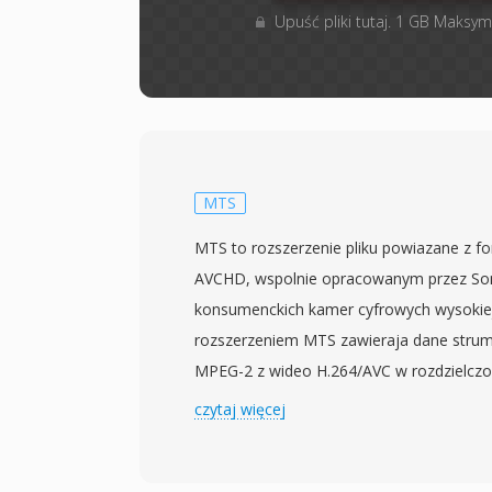
Upuść pliki tutaj. 1 GB Maksym
MTS
MTS to rozszerzenie pliku powiazane z 
AVCHD, wspolnie opracowanym przez Sony
konsumenckich kamer cyfrowych wysokiej r
rozszerzeniem MTS zawieraja dane strum
MPEG-2 z wideo H.264/AVC w rozdzielczo
sparowane z audio Dolby Digital (AC-3) 
czytaj więcej
MTS jest uzywane, gdy tresci AVCHD sa 
nosnika nagrywania, w odróznieniu od pl