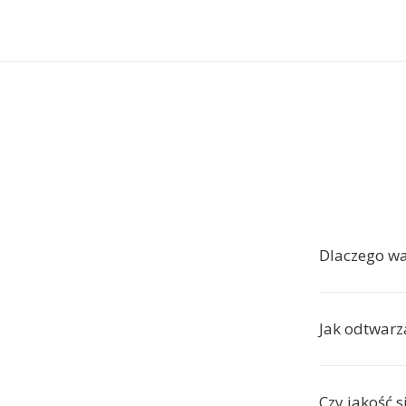
Dlaczego w
Jak odtwarza
Czy jakość s