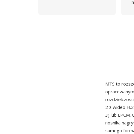
h
MTS to rozsz
opracowanym 
rozdzielczosc
2 z wideo H.2
3) lub LPCM.
nosnika nagry
samego format