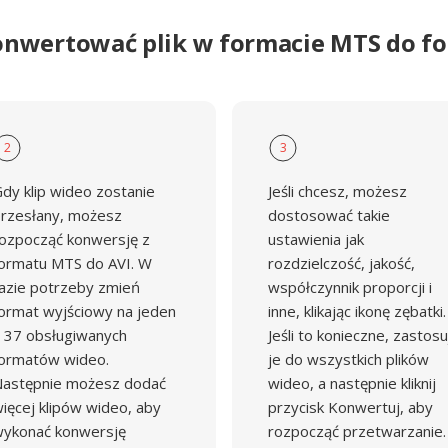
onwertować plik w formacie MTS do f
2
3
dy klip wideo zostanie
Jeśli chcesz, możesz
rzesłany, możesz
dostosować takie
ozpocząć konwersję z
ustawienia jak
ormatu MTS do AVI. W
rozdzielczość, jakość,
azie potrzeby zmień
współczynnik proporcji i
ormat wyjściowy na jeden
inne, klikając ikonę zębatki.
 37 obsługiwanych
Jeśli to konieczne, zastosu
ormatów wideo.
je do wszystkich plików
astępnie możesz dodać
wideo, a następnie kliknij
ięcej klipów wideo, aby
przycisk Konwertuj, aby
ykonać konwersję
rozpocząć przetwarzanie.