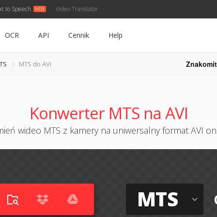
xt to Speech
Video Translator
OCR
API
Cennik
Help
Znakomit
TS
MTS do AVI
Konwerter MTS na AVI
ień wideo MTS z kamery na uniwersalny format AVI on
MTS