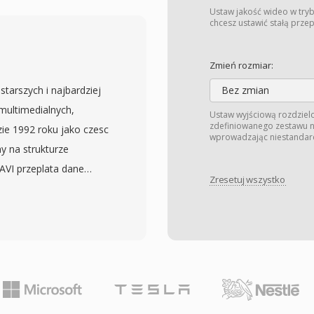
rumienia transportowego
Ustaw jakość wideo w tryb
i polprofesjonalne
chcesz ustawić stałą prze
on i innych producentow
hii katalogow na kartach
Zmień rozmiar:
z plikami indeksowymi i
starszych i najbardziej
Bez zmian
 do odtwarzania w
ultimedialnych,
Ustaw wyjściową rozdzielc
ortowy obejmuje
zdefiniowanego zestawu na
ie 1992 roku jako czesc
wprowadzając niestandar
zymania synchronizacji
y na strukturze
 punkty dostepu
 AVI przeplata dane
a. Nagrania MTS
Zresetuj wszystko
 umozliwiajac
ez czujnik kamery, co
cznosci
dlowy do przepływów
i. Format jest
apewnia efektywna
moze przechowywac wideo
iarem pliku,
kodekiem — od
 powszechnie
DivX, Xvid i strumienie
iki MTS sa
szerokiej adopcji na