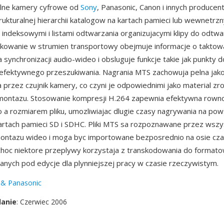
alne kamery cyfrowe od
Sony
, Panasonic, Canon i innych producen
trukturalnej hierarchii katalogow na kartach pamieci lub wewnetr
i indeksowymi i listami odtwarzania organizujacymi klipy do odtw
kowanie w strumien transportowy obejmuje informacje o taktow
a synchronizacji audio-wideo i obsluguje funkcje takie jak punkty 
efektywnego przeszukiwania. Nagrania MTS zachowuja pelna jak
przez czujnik kamery, co czyni je odpowiednimi jako material zr
ontazu. Stosowanie kompresji H.264 zapewnia efektywna row
o a rozmiarem pliku, umozliwiajac dlugie czasy nagrywania na po
rtach pamieci SD i SDHC. Pliki MTS sa rozpoznawane przez wszy
montazu wideo i moga byc importowane bezposrednio na osie cz
hoc niektore przeplywy korzystaja z transkodowania do format
nych pod edycje dla plynniejszej pracy w czasie rzeczywistym.
 & Panasonic
danie
: Czerwiec 2006