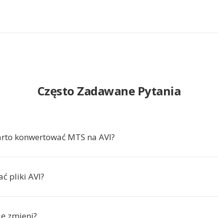
Często Zadawane Pytania
arto konwertować MTS na AVI?
ć pliki AVI?
ię zmieni?