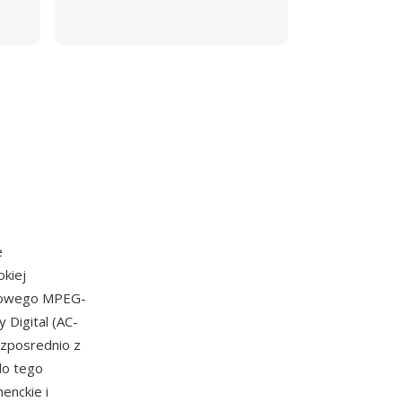
e
kiej
ortowego MPEG-
Digital (AC-
ezposrednio z
do tego
enckie i