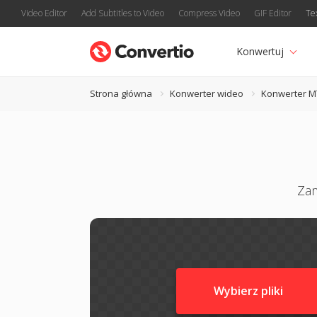
Video Editor
Add Subtitles to Video
Compress Video
GIF Editor
Te
Konwertuj
Strona główna
Konwerter wideo
Konwerter M
Zam
Wybierz pliki