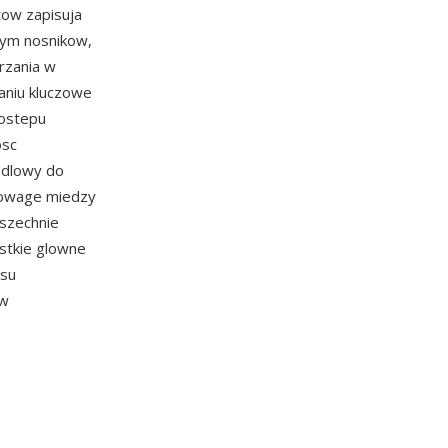
tow zapisuja
znym nosnikow,
arzania w
aniu kluczowe
dostepu
osc
odlowy do
nowage miedzy
wszechnie
stkie glowne
asu
ow