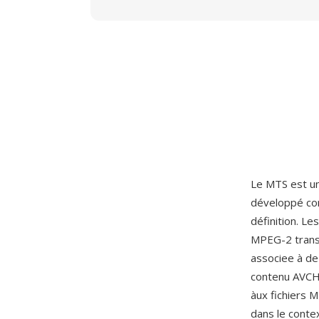
Le MTS est un
développé con
définition. L
MPEG-2 transp
associee à de 
contenu AVCHD
àux fichiers 
dans le conte