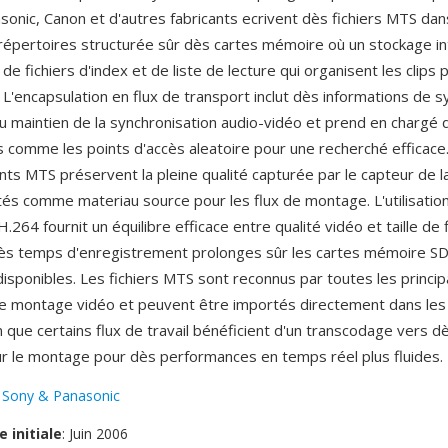
asonic, Canon et d'autres fabricants ecrivent dès fichiers MTS da
 répertoires structurée sûr dès cartes mémoire où un stockage in
 fichiers d'index et de liste de lecture qui organisent les clips p
 L'encapsulation en flux de transport inclut dès informations de s
au maintien de la synchronisation audio-vidéo et prend en chargé 
és comme les points d'accès aleatoire pour une recherché efficace
ts MTS préservent la pleine qualité capturée par le capteur de l
és comme materiau source pour les flux de montage. L'utilisation
264 fournit un équilibre efficace entre qualité vidéo et taille de f
ès temps d'enregistrement prolonges sûr les cartes mémoire S
sponibles. Les fichiers MTS sont reconnus par toutes les princip
de montage vidéo et peuvent être importés directement dans les
 que certains flux de travail bénéficient d'un transcodage vers d
r le montage pour dès performances en temps réel plus fluides.
:
Sony & Panasonic
e initiale
: Juin 2006