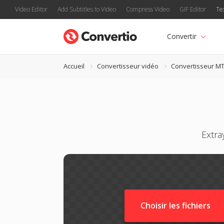
Video Editor
Add Subtitles to Video
Compress Video
GIF Editor
Te
Convertir
Accueil
Convertisseur vidéo
Convertisseur M
Extra
Choisir les fichiers