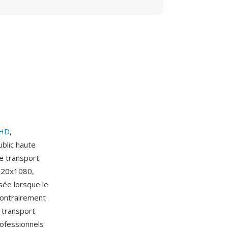
HD
,
blic haute
de transport
1920x1080,
sée lorsque le
contrairement
 transport
rofessionnels