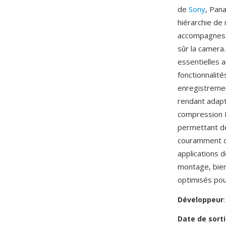
de
Sony
, Pan
hiérarchie de
accompagnes de
sûr la camera.
essentielles 
fonctionnalit
enregistremen
rendant adapt
compression H.
permettant d
couramment di
applications 
montage, bien
optimisés pou
Développeur
Date de sorti