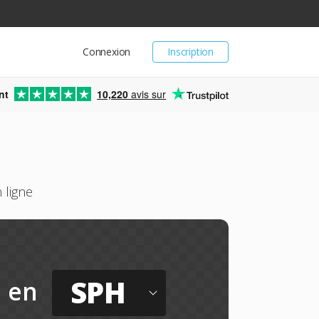
Connexion
Inscription
nt
10,220
avis sur
 ligne
SPH
en