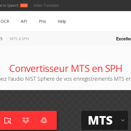
xt to Speech
Video Translator
OCR
API
Prix
Help
Excelle
TS
MTS à SPH
Convertisseur MTS en SPH
yez l'audio NIST Sphere de vos enregistrements MTS en
MTS