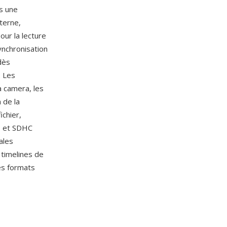
ns une
terne,
our la lecture
ynchronisation
dès
. Les
a camera, les
 de la
ichier,
D et SDHC
ales
 timelines de
ès formats