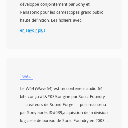
développé conjointement par Sony et
Panasonic pour les camescopes grand public
haute définition. Les fichiers avec
l&#039;extension MTS contiennent dès
en savoir plus
données de flux de transport MPEG-2
transportant de la vidéo H.264/AVC à dès
résolutions allant jusqu&#039;à 1920x1080,
associee à de l&#039;audio Dolby Digital (AC-
3) où LPCM. La designation MTS est utilisée
lorsque le contenu AVCHD est accède
W64
directement depuis le support
Le W64 (Wave64) est un conteneur audio 64
d&#039;enregistrement, contrairement àux
bits conçu à l&#039;origine par Sonic Foundry
fichiers M2TS qui font généralement référence
— créateurs de Sound Forge — puis maintenu
au même format de flux de transport dans le
par Sony après l&#039;acquisition de la division
contexte dès disques Blu-ray. Les camescopes
logicielle de bureau de Sonic Foundry en 2003.
grand public et semi-professionnels de Sony,