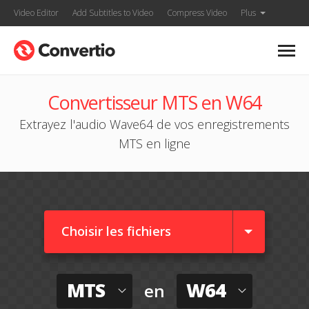
Video Editor
Add Subtitles to Video
Compress Video
Plus
Convertisseur MTS en W64
Extrayez l'audio Wave64 de vos enregistrements
MTS en ligne
Choisir les fichiers
MTS
W64
en