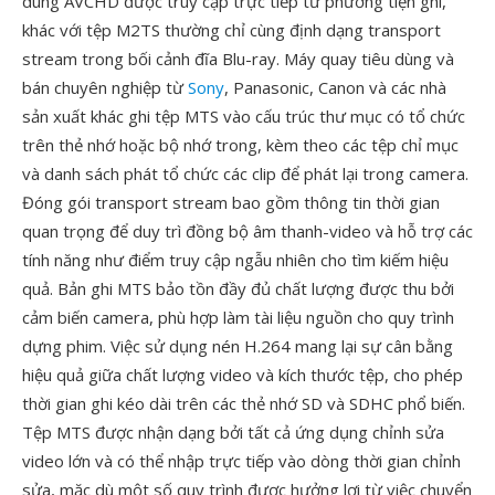
dung AVCHD được truy cập trực tiếp từ phương tiện ghi,
khác với tệp M2TS thường chỉ cùng định dạng transport
stream trong bối cảnh đĩa Blu-ray. Máy quay tiêu dùng và
bán chuyên nghiệp từ
Sony
, Panasonic, Canon và các nhà
sản xuất khác ghi tệp MTS vào cấu trúc thư mục có tổ chức
trên thẻ nhớ hoặc bộ nhớ trong, kèm theo các tệp chỉ mục
và danh sách phát tổ chức các clip để phát lại trong camera.
Đóng gói transport stream bao gồm thông tin thời gian
quan trọng để duy trì đồng bộ âm thanh-video và hỗ trợ các
tính năng như điểm truy cập ngẫu nhiên cho tìm kiếm hiệu
quả. Bản ghi MTS bảo tồn đầy đủ chất lượng được thu bởi
cảm biến camera, phù hợp làm tài liệu nguồn cho quy trình
dựng phim. Việc sử dụng nén H.264 mang lại sự cân bằng
hiệu quả giữa chất lượng video và kích thước tệp, cho phép
thời gian ghi kéo dài trên các thẻ nhớ SD và SDHC phổ biến.
Tệp MTS được nhận dạng bởi tất cả ứng dụng chỉnh sửa
video lớn và có thể nhập trực tiếp vào dòng thời gian chỉnh
sửa, mặc dù một số quy trình được hưởng lợi từ việc chuyển