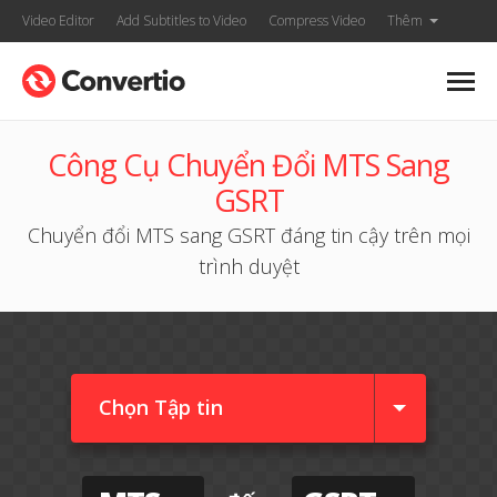
Video Editor
Add Subtitles to Video
Compress Video
Thêm
Công Cụ Chuyển Đổi MTS Sang
GSRT
Chuyển đổi MTS sang GSRT đáng tin cậy trên mọi
trình duyệt
Chọn Tập tin