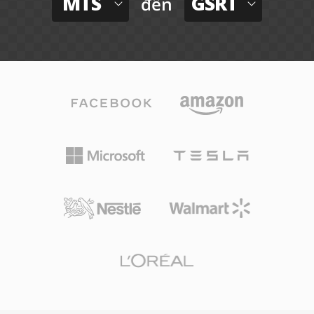
MTS
GSRT
đến