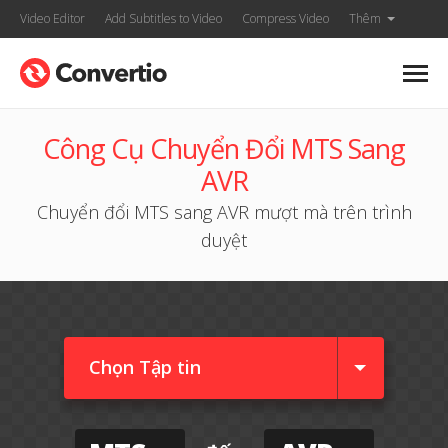
Video Editor
Add Subtitles to Video
Compress Video
Thêm
Công Cụ Chuyển Đổi MTS Sang
AVR
Chuyển đổi MTS sang AVR mượt mà trên trình
duyệt
Chọn Tập tin