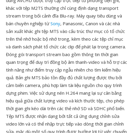
dung AVCHD được truy cập trực tiếp từ phương tiện ghi,
khác với tệp M2TS thường chỉ cùng định dạng transport
stream trong bối cảnh đĩa Blu-ray. Máy quay tiêu dùng và
bán chuyên nghiệp từ
Sony
, Panasonic, Canon và các nhà
sản xuất khác ghi tệp MTS vào cấu trúc thư mục có tổ chức
trên thẻ nhớ hoặc bộ nhớ trong, kèm theo các tệp chỉ mục
và danh sách phát tổ chức các clip để phát lại trong camera.
Đóng gói transport stream bao gồm thông tin thời gian
quan trọng để duy trì đồng bộ âm thanh-video và hỗ trợ các
tính năng như điểm truy cập ngẫu nhiên cho tìm kiếm hiệu
quả. Bản ghi MTS bảo tồn đầy đủ chất lượng được thu bởi
cảm biến camera, phù hợp làm tài liệu nguồn cho quy trình
dựng phim. Việc sử dụng nén H.264 mang lại sự cân bằng
hiệu quả giữa chất lượng video và kích thước tệp, cho phép
thời gian ghi kéo dài trên các thẻ nhớ SD và SDHC phổ biến.
Tệp MTS được nhận dạng bởi tất cả ứng dụng chỉnh sửa
video lớn và có thể nhập trực tiếp vào dòng thời gian chỉnh
sửa, mặc dù một số quy trình được hưởng lợi từ việc chuyển