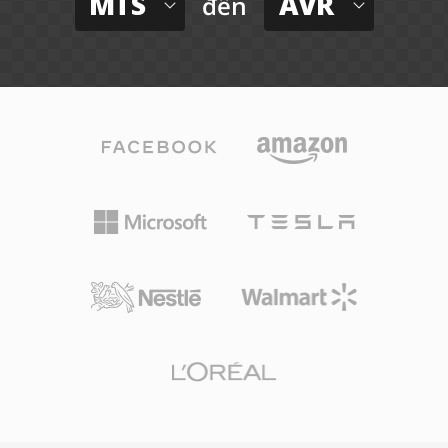
MTS
AVR
đến