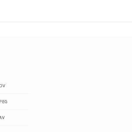
OV
PEG
AV