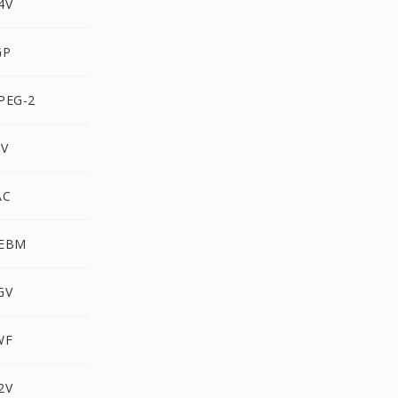
4V
GP
PEG-2
V
AC
EBM
GV
WF
2V