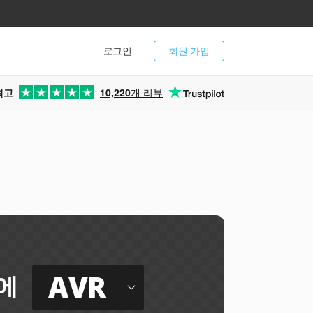
로그인
회원 가입
최고
10,220
개 리뷰
AVR
에