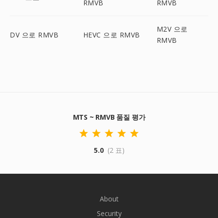
RMVB
RMVB
M2V 으로
DV 으로 RMVB
HEVC 으로 RMVB
RMVB
MTS ~ RMVB 품질 평가
5.0
(2 표)
About
Security