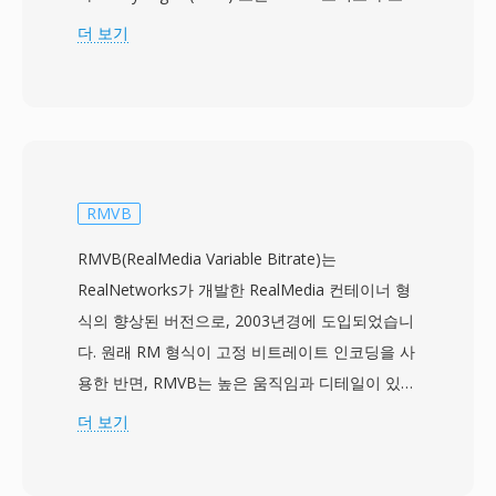
된 MPEG-2 전송 스트림 데이터를 담고 있습니다.
더 보기
MTS 명칭은 AVCHD 콘텐츠가 기록 매체에서 직
접 접근될 때 사용되며, 일반적으로 블루레이 디스
크 맥락에서 동일한 전송 스트림 형식을 가리키는
M2TS 파일과 구별됩니다. Sony, Panasonic,
Canon 및 기타 제조사의 소비자용 및 세미프로 캠
코더는 MTS 파일을 메모리 카드나 내부 저장 장
RMVB
치의 구조화된 디렉토리 계층에 기록하며, 카메라
RMVB(RealMedia Variable Bitrate)는
내 재생을 위해 클립을 정리하는 인덱스 및 재생목
RealNetworks가 개발한 RealMedia 컨테이너 형
록 파일이 함께 저장됩니다. 전송 스트림 패키징에
식의 향상된 버전으로, 2003년경에 도입되었습니
는 오디오-비디오 동기화 유지에 중요한 타이밍
다. 원래 RM 형식이 고정 비트레이트 인코딩을 사
정보가 포함되며, 효율적인 탐색을 위한 랜덤 액세
용한 반면, RMVB는 높은 움직임과 디테일이 있는
스 포인트 등의 기능을 지원합니다. MTS 녹화는
복잡한 장면에는 더 많은 데이터를, 정적인 장면이
더 보기
카메라 센서가 캡처한 전체 품질을 보존하여, 편집
나 페이드 트랜지션 같은 단순한 구간에는 더 적은
워크플로우의 소스 자료로 적합합니다. H.264 압
비트를 동적으로 할당하는 가변 비트레이트 압축
축의 사용은 비디오 품질과 파일 크기 간의 효과적