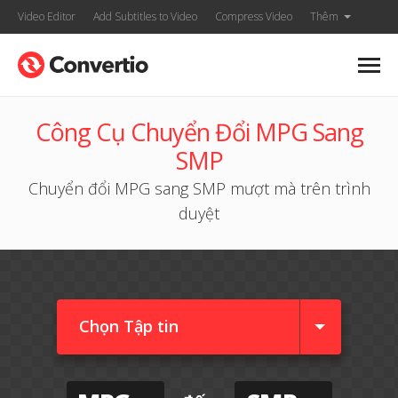
Video Editor
Add Subtitles to Video
Compress Video
Thêm
Công Cụ Chuyển Đổi MPG Sang
SMP
Chuyển đổi MPG sang SMP mượt mà trên trình
duyệt
Chọn Tập tin