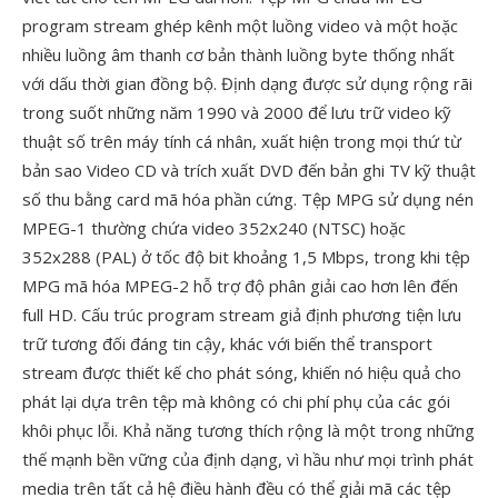
program stream ghép kênh một luồng video và một hoặc
nhiều luồng âm thanh cơ bản thành luồng byte thống nhất
với dấu thời gian đồng bộ. Định dạng được sử dụng rộng rãi
trong suốt những năm 1990 và 2000 để lưu trữ video kỹ
thuật số trên máy tính cá nhân, xuất hiện trong mọi thứ từ
bản sao Video CD và trích xuất DVD đến bản ghi TV kỹ thuật
số thu bằng card mã hóa phần cứng. Tệp MPG sử dụng nén
MPEG-1 thường chứa video 352x240 (NTSC) hoặc
352x288 (PAL) ở tốc độ bit khoảng 1,5 Mbps, trong khi tệp
MPG mã hóa MPEG-2 hỗ trợ độ phân giải cao hơn lên đến
full HD. Cấu trúc program stream giả định phương tiện lưu
trữ tương đối đáng tin cậy, khác với biến thể transport
stream được thiết kế cho phát sóng, khiến nó hiệu quả cho
phát lại dựa trên tệp mà không có chi phí phụ của các gói
khôi phục lỗi. Khả năng tương thích rộng là một trong những
thế mạnh bền vững của định dạng, vì hầu như mọi trình phát
media trên tất cả hệ điều hành đều có thể giải mã các tệp