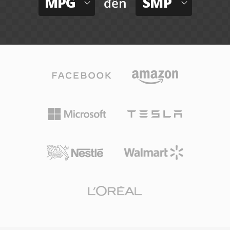
MPG
SMP
đến