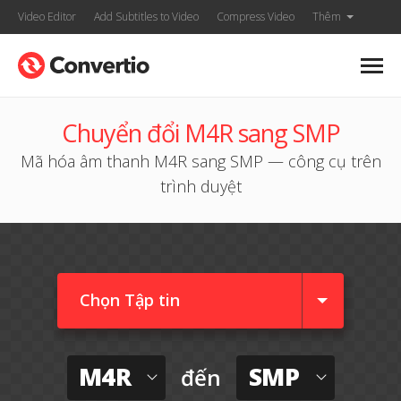
Video Editor
Add Subtitles to Video
Compress Video
Thêm
Chuyển đổi M4R sang SMP
Mã hóa âm thanh M4R sang SMP — công cụ trên
trình duyệt
Chọn Tập tin
M4R
SMP
đến