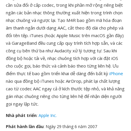
cần sửa đổi ở cấp codec, trong khi phần mở rộng riêng biệt
ngăn các bản nhạc thông thường xuất hiện trong trình chọn
nhạc chuông và ngược lại. Tạo M4R bao gồm mã hóa đoạn
âm thanh ngắn dưới dạng AAC, cắt theo độ dài cho phép và
đổi tên tệp. iTunes (hoặc Apple Music trên macOS gần đây)
và GarageBand đều cung cấp quy trình tích hợp sẵn, và các
công cụ bên thứ ba như Audacity xử lý tương tự. Sau khi
đồng bộ hoặc tải về, nhạc chuông tích hợp với cài đặt iOS
cho cuộc gọi, báo thức và cảnh báo theo từng liên hệ. Ưu
điểm thực tế bao gồm triển khai dễ dàng đến bất kỳ
iPhone
nào qua đồng bộ iTunes hoặc AirDrop, phát lại chất lượng
cao từ codec AAC ngay cả ở kích thước tệp nhỏ, và khả năng
gán nhạc chuông riêng cho từng liên hệ để nhận diện người
gọi ngay lập tức.
Nhà phát triển
:
Apple Inc.
Phát hành lần đầu
: Ngày 29 tháng 6 năm 2007