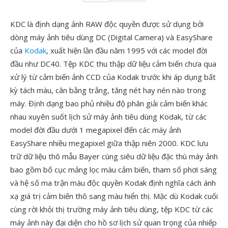
KDC là định dạng ảnh RAW độc quyền được sử dụng bởi
dòng máy ảnh tiêu dùng DC (Digital Camera) và EasyShare
của
Kodak
, xuất hiện lần đầu năm 1995 với các model đời
đầu như DC40. Tệp KDC thu thập dữ liệu cảm biến chưa qua
xử lý từ cảm biến ảnh CCD của Kodak trước khi áp dụng bất
kỳ tách màu, cân bằng trắng, tăng nét hay nén nào trong
máy. Định dạng bao phủ nhiều độ phân giải cảm biến khác
nhau xuyên suốt lịch sử máy ảnh tiêu dùng Kodak, từ các
model đời đầu dưới 1 megapixel đến các máy ảnh
EasyShare nhiều megapixel giữa thập niên 2000. KDC lưu
trữ dữ liệu thô mẫu Bayer cùng siêu dữ liệu đặc thù máy ảnh
bao gồm bố cục mảng lọc màu cảm biến, tham số phơi sáng
và hệ số ma trận màu độc quyền Kodak định nghĩa cách ánh
xạ giá trị cảm biến thô sang màu hiển thị. Mặc dù Kodak cuối
cùng rời khỏi thị trường máy ảnh tiêu dùng, tệp KDC từ các
máy ảnh này đại diện cho hồ sơ lịch sử quan trọng của nhiếp