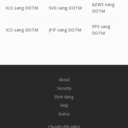
AZW3 sang
XLS sang DOTM
SVG sang DOTM
DOTM
EPS sang
ICO sang DOTM
JFIF sang DOTM
DOTM
About
Security
Định dạng
Help
Status
Chuyển đổi video