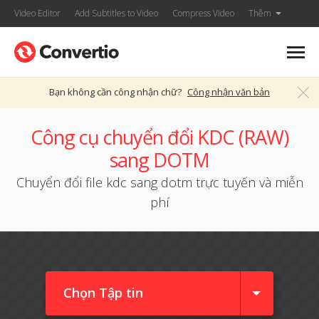
Video Editor
Add Subtitles to Video
Compress Video
Thêm
Bạn không cần công nhận chữ?
Công nhận văn bản
Công cụ chuyển đổi KDC (RAW)
sang DOTM
Chuyển đổi file kdc sang dotm trực tuyến và miễn
phí
Chọn Tập tin