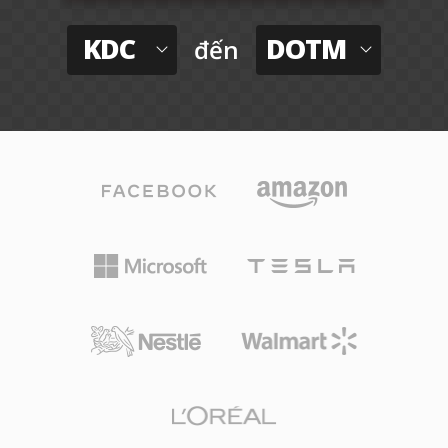
KDC
DOTM
đến