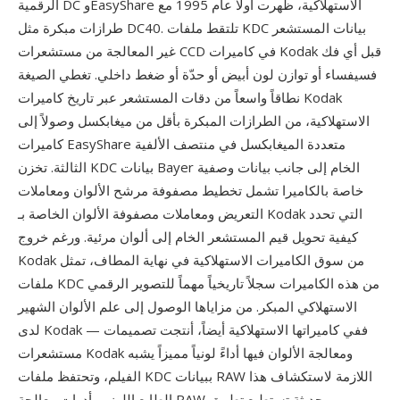
الرقمية DC وEasyShare الاستهلاكية، ظهرت أولاً عام 1995 مع
طرازات مبكرة مثل DC40. تلتقط ملفات KDC بيانات المستشعر
غير المعالجة من مستشعرات CCD في كاميرات Kodak قبل أي فك
فسيفساء أو توازن لون أبيض أو حدّة أو ضغط داخلي. تغطي الصيغة
نطاقاً واسعاً من دقات المستشعر عبر تاريخ كاميرات Kodak
الاستهلاكية، من الطرازات المبكرة بأقل من ميغابكسل وصولاً إلى
كاميرات EasyShare متعددة الميغابكسل في منتصف الألفية
الثالثة. تخزن KDC بيانات Bayer الخام إلى جانب بيانات وصفية
خاصة بالكاميرا تشمل تخطيط مصفوفة مرشح الألوان ومعاملات
التعريض ومعاملات مصفوفة الألوان الخاصة بـ Kodak التي تحدد
كيفية تحويل قيم المستشعر الخام إلى ألوان مرئية. ورغم خروج
Kodak من سوق الكاميرات الاستهلاكية في نهاية المطاف، تمثل
ملفات KDC من هذه الكاميرات سجلاً تاريخياً مهماً للتصوير الرقمي
الاستهلاكي المبكر. من مزاياها الوصول إلى علم الألوان الشهير
لدى Kodak — ففي كاميراتها الاستهلاكية أيضاً، أنتجت تصميمات
مستشعرات Kodak ومعالجة الألوان فيها أداءً لونياً مميزاً يشبه
الفيلم، وتحتفظ ملفات KDC ببيانات RAW اللازمة لاستكشاف هذا
الطابع اللوني بأدوات معالجة RAW حديثة تستطيع تطبيق