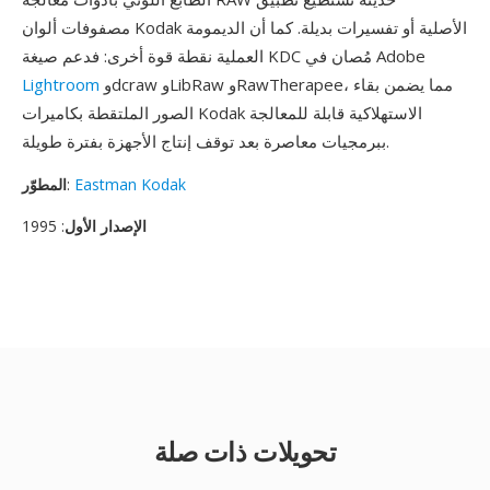
مصفوفات ألوان Kodak الأصلية أو تفسيرات بديلة. كما أن الديمومة
العملية نقطة قوة أخرى: فدعم صيغة KDC مُصان في Adobe
وdcraw وLibRaw وRawTherapee، مما يضمن بقاء
Lightroom
الصور الملتقطة بكاميرات Kodak الاستهلاكية قابلة للمعالجة
ببرمجيات معاصرة بعد توقف إنتاج الأجهزة بفترة طويلة.
Eastman Kodak
:
المطوّر
الإصدار الأول
: 1995
تحويلات ذات صلة