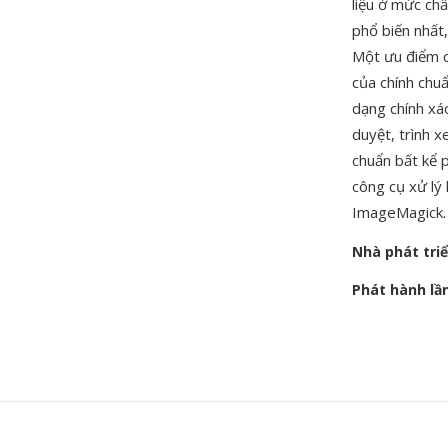
liệu ở mức ch
phổ biến nhất,
Một ưu điểm c
của chính chuẩ
dạng chính xá
duyệt, trình 
chuẩn bất kể ph
công cụ xử lý 
ImageMagick.
Nhà phát tri
Phát hành lầ