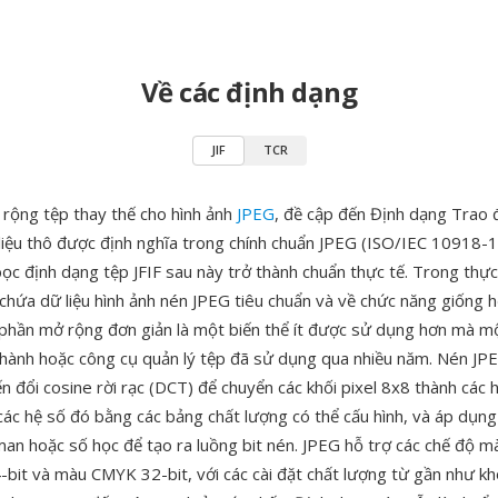
Về các định dạng
JIF
TCR
ở rộng tệp thay thế cho hình ảnh
JPEG
, đề cập đến Định dạng Trao
liệu thô được định nghĩa trong chính chuẩn JPEG (ISO/IEC 10918-1)
bọc định dạng tệp JFIF sau này trở thành chuẩn thực tế. Trong thực 
chứa dữ liệu hình ảnh nén JPEG tiêu chuẩn và về chức năng giống hệ
phần mở rộng đơn giản là một biến thể ít được sử dụng hơn mà m
 hành hoặc công cụ quản lý tệp đã sử dụng qua nhiều năm. Nén JP
 đổi cosine rời rạc (DCT) để chuyển các khối pixel 8x8 thành các h
các hệ số đó bằng các bảng chất lượng có thể cấu hình, và áp dụn
an hoặc số học để tạo ra luồng bit nén. JPEG hỗ trợ các chế độ m
bit và màu CMYK 32-bit, với các cài đặt chất lượng từ gần như k