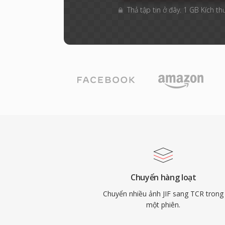
Thả tập tin ở đây. 1 GB Kích th
Chuyển hàng loạt
Chuyển nhiều ảnh JIF sang TCR trong
một phiên.