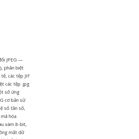
 đổi JPEG —
, phân biệt
tế, các tệp JIF
t các tệp .jpg
ột số ứng
EG cơ bản sử
ệ số tần số,
g mã hóa
àu xám 8-bit,
hông mất dữ