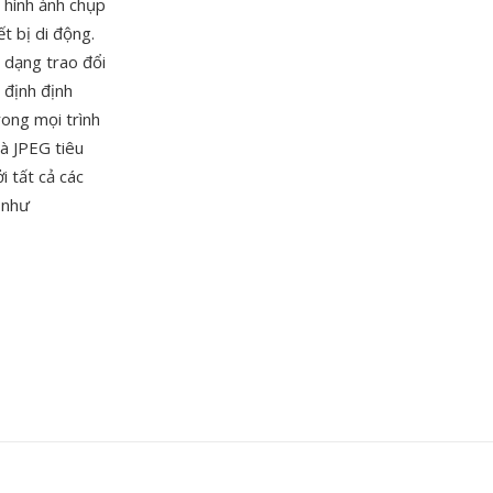
 hình ảnh chụp
t bị di động.
 dạng trao đổi
 định định
rong mọi trình
à JPEG tiêu
i tất cả các
 như