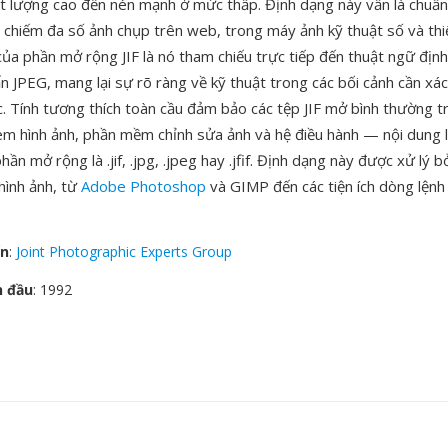
ất lượng cao đến nén mạnh ở mức thấp. Định dạng này vẫn là chuẩn
 chiếm đa số ảnh chụp trên web, trong máy ảnh kỹ thuật số và thiế
ủa phần mở rộng JIF là nó tham chiếu trực tiếp đến thuật ngữ định
n JPEG, mang lại sự rõ ràng về kỹ thuật trong các bối cảnh cần xác
c. Tính tương thích toàn cầu đảm bảo các tệp JIF mở bình thường t
xem hình ảnh, phần mềm chỉnh sửa ảnh và hệ điều hành — nội dung l
ần mở rộng là .jif, .jpg, .jpeg hay .jfif. Định dạng này được xử lý bở
hình ảnh, từ
Adobe Photoshop
và GIMP đến các tiện ích dòng lệnh
ển
:
Joint Photographic Experts Group
n đầu
: 1992