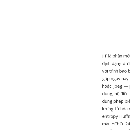
JIF là phần m
định dạng dữ 
với trình bao 
gặp ngày nay 
hoặc .jpeg — 
dụng, hệ điều
dụng phép biến
lượng tử hóa 
entropy Huffm
màu YCbCr 24-