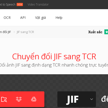
xt to Speech
Video Translator
OCR
API
Vật giá
Help
Xuất sắc
 đổi JIF
JIF sang TCR
Chuyển đổi JIF sang TCR
Đổi ảnh JIF sang định dạng TCR nhanh chóng trực tuyế
JIF
đ