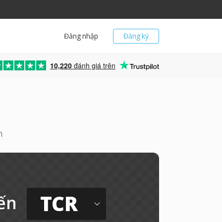
Đăng nhập
Đăng ký
10,220
đánh giá trên
n
TCR
ến