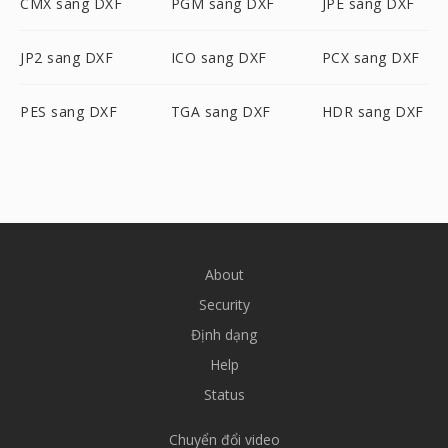
CMX sang DXF
PGM sang DXF
JPE sang DXF
JP2 sang DXF
ICO sang DXF
PCX sang DXF
PES sang DXF
TGA sang DXF
HDR sang DXF
About
Security
Định dạng
Help
Status
Chuyển đổi video