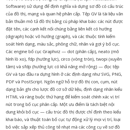
Software) sử dụng để định nghĩa và dựng sơ đồ có cấu trúc
của đồ thị, mạng và quan hệ phân cấp. Tệp GV là tài liệu văn
bản thuần mô tả đồ thị bằng cú pháp khai báo: các nút được
đặt tên, các cạnh kết nối chúng bằng liên kết có hướng
(digraph) hoặc vô hướng (graph), và các thuộc tính kiểm
soát hình dạng, màu sắc, phông chữ, nhãn và gợi ý bố cục.
Các engine bố cục Graphviz — dot (phân cấp), neato (mô
hình lò xo), fdp (hướng lực), circo (vòng tròn), twopi (xuyên
tâm) và sfdp (hướng lực có khả năng mở rộng) — đọc tệp
GV và tạo đầu ra dựng hình ở các định dạng như SVG, PNG,
PDF và PostScript. Ngôn ngữ hỗ trợ đồ thị con, cụm, nút
dạng bản ghi cho lược đồ cơ sở dữ liệu, định dạng nhãn kiểu
HTML và ràng buộc thứ hạng để kiểm soát chính xác vị trí
nút trong bố cục phân cấp. Một ưu điểm là tách biệt nội
dung khỏi bố cục — cấu trúc đồ thị được chỉ định theo kiểu
khai báo, và thuật toán bố cục tự động xử lý mọi vị trí, loại
bỏ việc sắp xếp thủ công tẻ nhạt mà các công cụ vẽ sơ đồ