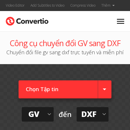
Video Editor
Add Subtitles to Video
Compress Video
Thêm
Công cụ chuyển đổi GV sang DXF
Chuyển đổi file gv sang dxf trực tuyến và miễn phí
Chọn Tập tin
GV
DXF
đến